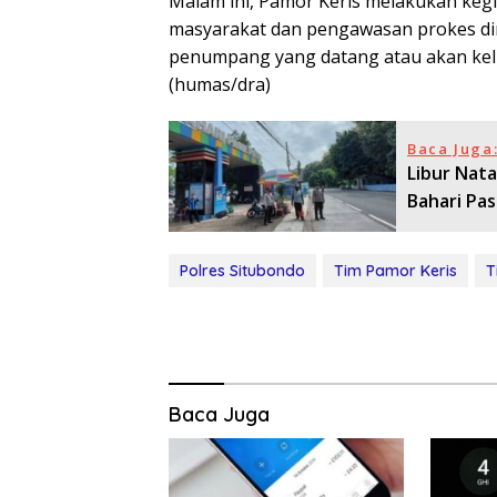
Malam ini, Pamor Keris melakukan keg
masyarakat dan pengawasan prokes dir
penumpang yang datang atau akan kelu
(humas/dra)
Baca Juga
Libur Nata
Bahari Pas
Polres Situbondo
Tim Pamor Keris
T
Baca Juga