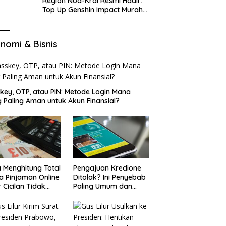
Region Nod-Krai Resmi Hadir:
Top Up Genshin Impact Murah
di VocaGame untuk Jelajah
Wilayah Baru
nomi & Bisnis
key, OTP, atau PIN: Metode Login Mana
 Paling Aman untuk Akun Finansial?
 Menghitung Total
Pengajuan Kredione
a Pinjaman Online
Ditolak? Ini Penyebab
 Cicilan Tidak
Paling Umum dan
jebak
Cara Ajukan Ulang