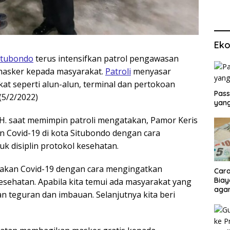
Eko
itubondo
terus intensifkan patrol pengawasan
masker kepada masyarakat.
Patroli
menyasar
at seperti alun-alun, terminal dan pertokoan
Pass
(5/2/2022)
yang
. saat memimpin patroli mengatakan, Pamor Keris
 Covid-19 di kota Situbondo dengan cara
 disiplin protokol kesehatan.
jakan Covid-19 dengan cara mengingatkan
Cara
Biay
sehatan. Apabila kita temui ada masyarakat yang
agar
n teguran dan imbauan. Selanjutnya kita beri
Men