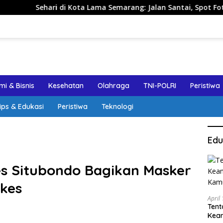
 di Kota Lama Semarang: Jalan Santai, Spot Foto, dan Rekomen
i & Bisnis
Kesehatan
Olahraga
TNI-POLRI
Peristiwa
ips & Edukasi
Peristiwa
Teknologi
Edu
es Situbondo Bagikan Masker
kes
April
Tent
Keam