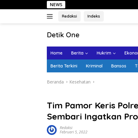
Langsung
NEWS
Sehari
ke
konten
Redaksi
Indeks
tutup
Detik One
Tajam
Ungkap
Home
Berita
Hukrim
Ekonom
Fakta
Berita Terkini
Kriminal
Bansos
T
Beranda
Kesehatan
Tim Pamor Keris Polr
Sembari Ingatkan Pro
Redaksi
Februari 5, 2022