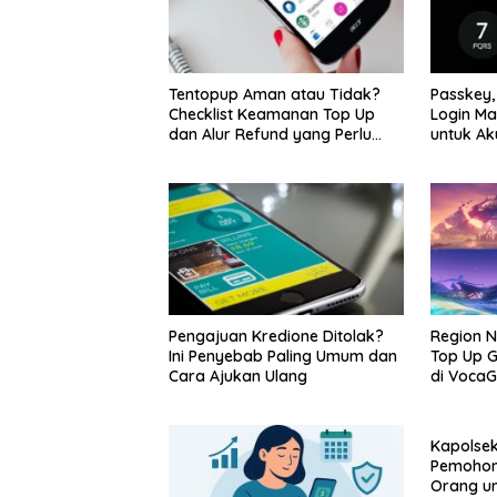
Tentopup Aman atau Tidak?
Passkey,
Checklist Keamanan Top Up
Login Ma
dan Alur Refund yang Perlu
untuk Ak
Kamu Cek
Pengajuan Kredione Ditolak?
Region N
Ini Penyebab Paling Umum dan
Top Up G
Cara Ajukan Ulang
di VocaG
Wilayah 
Kapolsek
Pemohon
Orang un