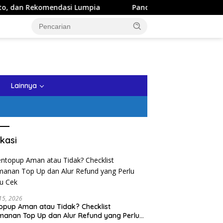
dasi Lumpia
Panduan Wisata Keluarga ke Kota Batu: Iti
tutup
Lainnya
kasi
 15, 2026
opup Aman atau Tidak? Checklist
anan Top Up dan Alur Refund yang Perlu