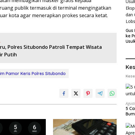
iatan membagikan masker gratis kepada
uang publik termasuk di terminal mengingatkan
ar kota agar menerapkan prokes secara ketat.
Gus 
ke P
:
Usul
ru, Polres Situbondo Patroli Tempat Wisata
Eksp
dan 
ir Putih
Lobs
Kes
im Pamor Keris Polres Situbondo
Kese
Agust
5 Ca
Bumi