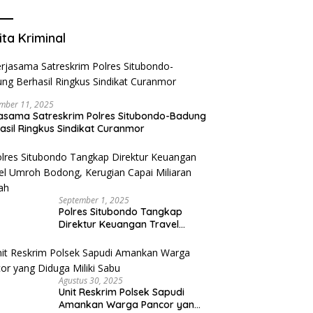
Mengurangi Risiko Merokok
ita Kriminal
mber 11, 2025
asama Satreskrim Polres Situbondo-Badung
asil Ringkus Sindikat Curanmor
September 1, 2025
Polres Situbondo Tangkap
Direktur Keuangan Travel
Umroh Bodong, Kerugian
Capai Miliaran Rupiah
Agustus 30, 2025
Unit Reskrim Polsek Sapudi
Amankan Warga Pancor yang