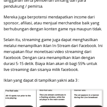
langganan serta pemberian bintang dari para
pendukung / pemirsa.
Mereka juga berpotensi mendapatkan income dari
sponsor, afiliasi, atau menjual merchandise baik yang
berhubungan dengan konten game nya maupun tidak.
Selain itu, streaming game juga dapat menghasilkan
melalui menampilkan iklan In-Stream dari Facebook. Ini
merupakan fitur monetisasi video streaming dari
Facebook. Dengan cara menampilkan iklan dengan
durasi 5-15 detik. Biaya iklan akan di bagi 55% untuk
live streaming dan sisanya milik facebook.
Iklan yang dapat di tampilkan yakni ada 3 :