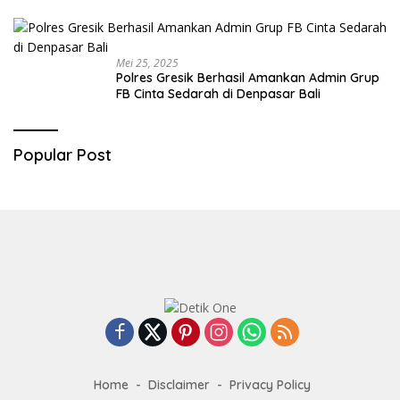
Mei 25, 2025
Polres Gresik Berhasil Amankan Admin Grup
FB Cinta Sedarah di Denpasar Bali
Popular Post
Home
Disclaimer
Privacy Policy