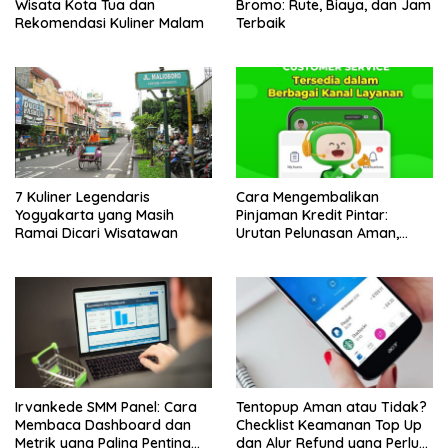
Wisata Kota Tua dan
Bromo: Rute, Biaya, dan Jam
Rekomendasi Kuliner Malam
Terbaik
7 Kuliner Legendaris
Cara Mengembalikan
Yogyakarta yang Masih
Pinjaman Kredit Pintar:
Ramai Dicari Wisatawan
Urutan Pelunasan Aman,
Biaya, dan Bukti yang Wajib
Disimpan
Irvankede SMM Panel: Cara
Tentopup Aman atau Tidak?
Membaca Dashboard dan
Checklist Keamanan Top Up
Metrik yang Paling Penting
dan Alur Refund yang Perlu