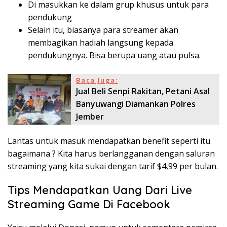
Di masukkan ke dalam grup khusus untuk para
pendukung
Selain itu, biasanya para streamer akan
membagikan hadiah langsung kepada
pendukungnya. Bisa berupa uang atau pulsa.
Baca Juga:
Jual Beli Senpi Rakitan, Petani Asal
Banyuwangi Diamankan Polres
Jember
Lantas untuk masuk mendapatkan benefit seperti itu
bagaimana ? Kita harus berlangganan dengan saluran
streaming yang kita sukai dengan tarif $4,99 per bulan.
Tips Mendapatkan Uang Dari Live
Streaming Game Di Facebook