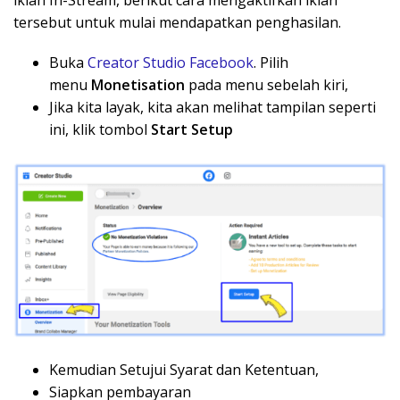
iklan In-Stream, berikut cara mengaktifkan iklan
tersebut untuk mulai mendapatkan penghasilan.
Buka
Creator Studio Facebook
. Pilih
menu
Monetisation
pada menu sebelah kiri,
Jika kita layak, kita akan melihat tampilan seperti
ini, klik tombol
Start Setup
Kemudian Setujui Syarat dan Ketentuan,
Siapkan pembayaran