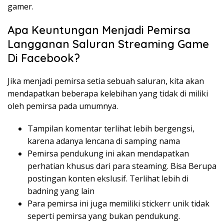
gamer.
Apa Keuntungan Menjadi Pemirsa
Langganan Saluran Streaming Game
Di Facebook?
Jika menjadi pemirsa setia sebuah saluran, kita akan
mendapatkan beberapa kelebihan yang tidak di miliki
oleh pemirsa pada umumnya.
Tampilan komentar terlihat lebih bergengsi,
karena adanya lencana di samping nama
Pemirsa pendukung ini akan mendapatkan
perhatian khusus dari para steaming. Bisa Berupa
postingan konten ekslusif. Terlihat lebih di
badning yang lain
Para pemirsa ini juga memiliki stickerr unik tidak
seperti pemirsa yang bukan pendukung.