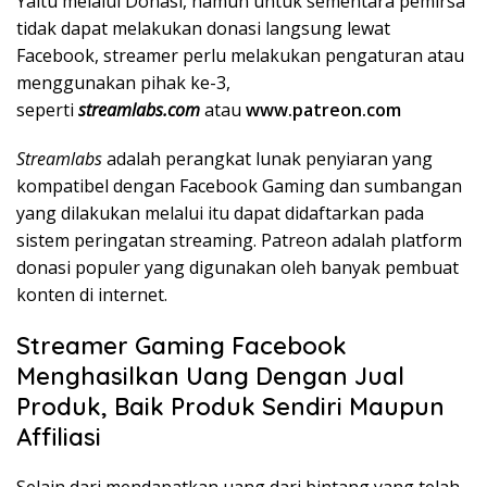
Yaitu melalui Donasi, namun untuk sementara pemirsa
tidak dapat melakukan donasi langsung lewat
Facebook, streamer perlu melakukan pengaturan atau
menggunakan pihak ke-3,
seperti
streamlabs.com
atau
www.patreon.com
Streamlabs
adalah perangkat lunak penyiaran yang
kompatibel dengan Facebook Gaming dan sumbangan
yang dilakukan melalui itu dapat didaftarkan pada
sistem peringatan streaming. Patreon adalah platform
donasi populer yang digunakan oleh banyak pembuat
konten di internet.
Streamer Gaming Facebook
Menghasilkan Uang Dengan Jual
Produk, Baik Produk Sendiri Maupun
Affiliasi
Selain dari mendapatkan uang dari bintang yang telah