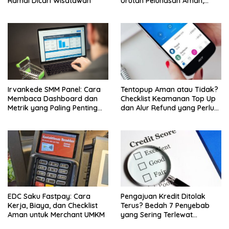
Ramai Dicari Wisatawan
Urutan Pelunasan Aman,
Biaya, dan Bukti yang Wajib
Disimpan
Irvankede SMM Panel: Cara
Tentopup Aman atau Tidak?
Membaca Dashboard dan
Checklist Keamanan Top Up
Metrik yang Paling Penting
dan Alur Refund yang Perlu
untuk Pemula
Kamu Cek
EDC Saku Fastpay: Cara
Pengajuan Kredit Ditolak
Kerja, Biaya, dan Checklist
Terus? Bedah 7 Penyebab
Aman untuk Merchant UMKM
yang Sering Terlewat
Pengguna