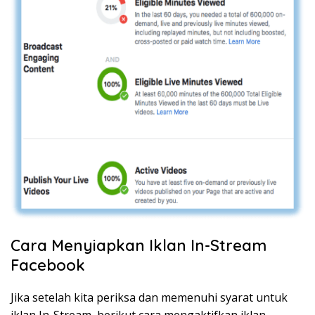
Cara Menyiapkan Iklan In-Stream
Facebook
Jika setelah kita periksa dan memenuhi syarat untuk