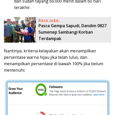
dan sudah tayang 60.000 menit dalam 60 hari
terakhir.
Baca Juga:
Pasca Gempa Sapudi, Dandim 0827
Sumenep Sambangi Korban
Terdampak
Nantinya, kriteria kelayakan akan menampilkan
persentase warna hijau jika telah lulus, dan
menampilkan persentase di bawah 100% jika belum
memenuhi.