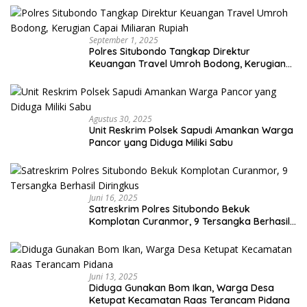
September 1, 2025
Polres Situbondo Tangkap Direktur
Keuangan Travel Umroh Bodong, Kerugian
Capai Miliaran Rupiah
Agustus 30, 2025
Unit Reskrim Polsek Sapudi Amankan Warga
Pancor yang Diduga Miliki Sabu
Juni 16, 2025
Satreskrim Polres Situbondo Bekuk
Komplotan Curanmor, 9 Tersangka Berhasil
Diringkus
Juni 13, 2025
Diduga Gunakan Bom Ikan, Warga Desa
Ketupat Kecamatan Raas Terancam Pidana