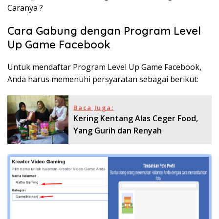
Caranya ?
Cara Gabung dengan Program Level
Up Game Facebook
Untuk mendaftar Program Level Up Game Facebook,
Anda harus memenuhi persyaratan sebagai berikut:
Baca Juga:
Kering Kentang Alas Ceger Food,
Yang Gurih dan Renyah