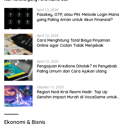
April 13, 2026
Passkey, OTP, atau PIN: Metode Login Mana
yang Paling Aman untuk Akun Finansial?
April 13, 2026
Cara Menghitung Total Biaya Pinjaman
Online agar Cicilan Tidak Menjebak
April 13, 2026
Pengajuan Kredione Ditolak? Ini Penyebab
Paling Umum dan Cara Ajukan Ulang
Oktober 11, 2025
Region Nod-Krai Resmi Hadir: Top Up
Genshin Impact Murah di VocaGame untuk
Jelajah Wilayah Baru
Ekonomi & Bisnis