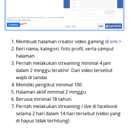
Membuat halaman creator video gaming
di sini >
Beri nama, kategori, foto profil, serta sampul
halaman
Pernah melakukan streaming minimal 4 jam
dalam 2 minggu terakhir. Dan video tersebut
wajib di tandai.
Memiliki pengikut minimal 100
Halaman aktif minimal 2 minggu
Berusia minimal 18 tahun.
Pernah melakukan streaming / live di facebook
selama 2 hari dalam 14 hari tersebut (video yang
di hapus tidak terhitung)