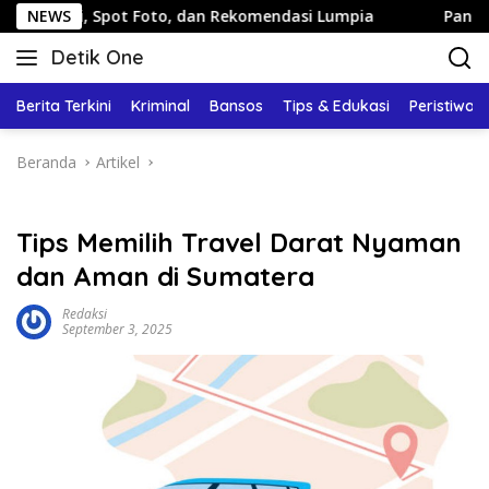
Langsung
t Foto, dan Rekomendasi Lumpia
NEWS
Panduan Wisata Keluarg
ke
Detik One
konten
Tajam
Ungkap
Berita Terkini
Kriminal
Bansos
Tips & Edukasi
Peristiwa
Fakta
Beranda
Artikel
Tips Memilih Travel Darat Nyaman
dan Aman di Sumatera
Redaksi
September 3, 2025