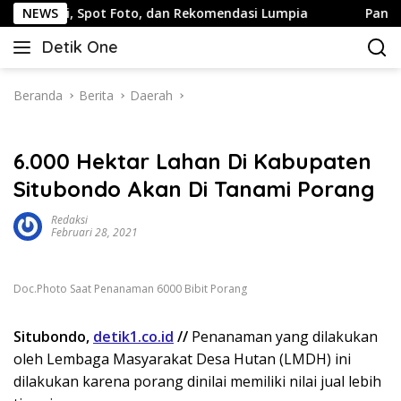
Langsung
Santai, Spot Foto, dan Rekomendasi Lumpia
NEWS
Panduan Wis
ke
Detik One
konten
Tajam
Ungkap
Fakta
Beranda
Berita
Daerah
6.000 Hektar Lahan Di Kabupaten
Situbondo Akan Di Tanami Porang
Redaksi
Februari 28, 2021
Doc.Photo Saat Penanaman 6000 Bibit Porang
Situbondo,
detik1.co.id
//
Penanaman yang dilakukan
oleh Lembaga Masyarakat Desa Hutan (LMDH) ini
dilakukan karena porang dinilai memiliki nilai jual lebih