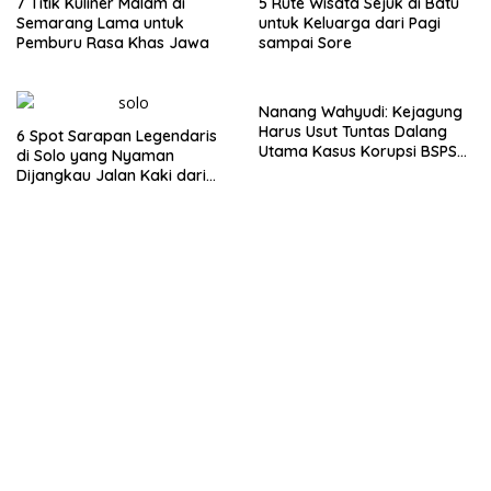
7 Titik Kuliner Malam di
5 Rute Wisata Sejuk di Batu
Semarang Lama untuk
untuk Keluarga dari Pagi
Pemburu Rasa Khas Jawa
sampai Sore
Nanang Wahyudi: Kejagung
Harus Usut Tuntas Dalang
6 Spot Sarapan Legendaris
Utama Kasus Korupsi BSPS
di Solo yang Nyaman
Sumenep
Dijangkau Jalan Kaki dari
Stasiun Balapan