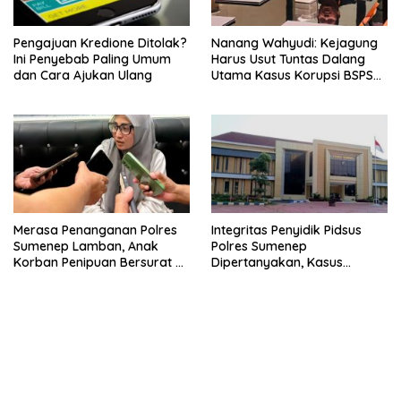
Pengajuan Kredione Ditolak?
Nanang Wahyudi: Kejagung
Ini Penyebab Paling Umum
Harus Usut Tuntas Dalang
dan Cara Ajukan Ulang
Utama Kasus Korupsi BSPS
Sumenep
Merasa Penanganan Polres
Integritas Penyidik Pidsus
Sumenep Lamban, Anak
Polres Sumenep
Korban Penipuan Bersurat ke
Dipertanyakan, Kasus
Mabes Polri
Dugaan Penipuan Oknum
LSM Tak Kunjung Ada
Kepastian