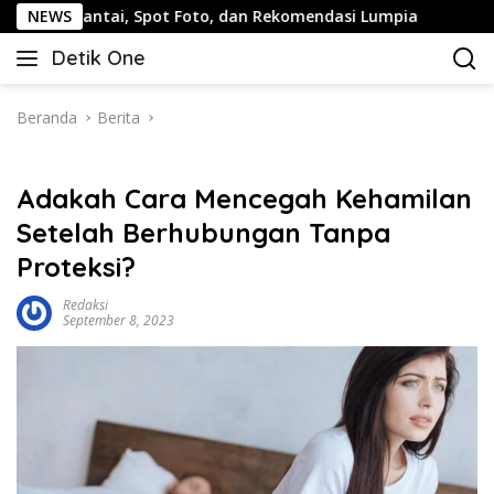
Langsung
ai, Spot Foto, dan Rekomendasi Lumpia
NEWS
Panduan Wisata
ke
Detik One
konten
Tajam
Ungkap
Fakta
Beranda
Berita
Adakah Cara Mencegah Kehamilan
Setelah Berhubungan Tanpa
Proteksi?
Redaksi
September 8, 2023