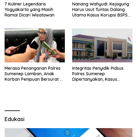
7 Kuliner Legendaris
Nanang Wahyudi: Kejagung
Yogyakarta yang Masih
Harus Usut Tuntas Dalang
Ramai Dicari Wisatawan
Utama Kasus Korupsi BSPS
Sumenep
Merasa Penanganan Polres
Integritas Penyidik Pidsus
Sumenep Lamban, Anak
Polres Sumenep
Korban Penipuan Bersurat ke
Dipertanyakan, Kasus
Mabes Polri
Dugaan Penipuan Oknum
LSM Tak Kunjung Ada
Kepastian
Edukasi