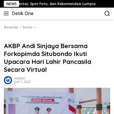
Langsung
, Spot Foto, dan Rekomendasi Lumpia
NEWS
Panduan Wisata Ke
ke
Detik One
konten
Tajam
Ungkap
Fakta
Beranda
Berita
AKBP Andi Sinjaya Bersama
Forkopimda Situbondo Ikuti
Upacara Hari Lahir Pancasila
Secara Virtual
Redaksi
Juni 1, 2022