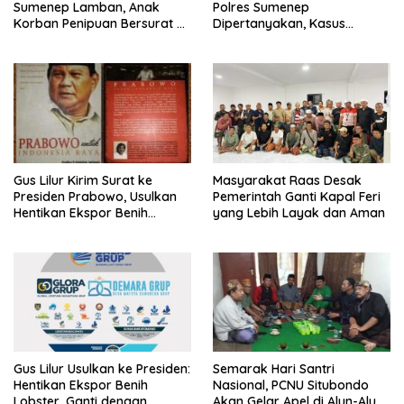
Sumenep Lamban, Anak
Polres Sumenep
Korban Penipuan Bersurat ke
Dipertanyakan, Kasus
Mabes Polri
Dugaan Penipuan Oknum
LSM Tak Kunjung Ada
Kepastian
Gus Lilur Kirim Surat ke
Masyarakat Raas Desak
Presiden Prabowo, Usulkan
Pemerintah Ganti Kapal Feri
Hentikan Ekspor Benih
yang Lebih Layak dan Aman
Lobster dan Ganti Ekspor
Lobster 50 Gram
Gus Lilur Usulkan ke Presiden:
Semarak Hari Santri
Hentikan Ekspor Benih
Nasional, PCNU Situbondo
Lobster, Ganti dengan
Akan Gelar Apel di Alun-Alun