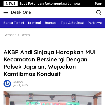
Langsung
ot Foto, dan Rekomendasi Lumpia
NEWS
Panduan Wisata Keluar
ke
Detik One
konten
Tajam
Ungkap
Berita Terkini
Kriminal
Bansos
Tips & Edukasi
Peristiwa
Fakta
Beranda
Berita
AKBP Andi Sinjaya Harapkan MUI
Kecamatan Bersinergi Dengan
Polsek Jajaran, Wujudkan
Kamtibmas Kondusif
Redaksi
Juni 1, 2022