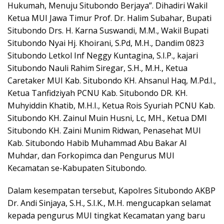
Hukumah, Menuju Situbondo Berjaya”. Dihadiri Wakil
Ketua MUI Jawa Timur Prof. Dr. Halim Subahar, Bupati
Situbondo Drs. H. Karna Suswandi, M.M., Wakil Bupati
Situbondo Nyai Hj. Khoirani, S.Pd, M.H., Dandim 0823
Situbondo Letkol Inf Neggy Kuntagina, S.I.P., kajari
Situbondo Nauli Rahim Siregar, S.H., M.H., Ketua
Caretaker MUI Kab. Situbondo KH. Ahsanul Haq, M.Pd.I.,
Ketua Tanfidziyah PCNU Kab. Situbondo DR. KH.
Muhyiddin Khatib, M.H.I., Ketua Rois Syuriah PCNU Kab.
Situbondo KH. Zainul Muin Husni, Lc, MH., Ketua DMI
Situbondo KH. Zaini Munim Ridwan, Penasehat MUI
Kab. Situbondo Habib Muhammad Abu Bakar Al
Muhdar, dan Forkopimca dan Pengurus MUI
Kecamatan se-Kabupaten Situbondo.
Dalam kesempatan tersebut, Kapolres Situbondo AKBP
Dr. Andi Sinjaya, S.H., S.I.K., M.H. mengucapkan selamat
kepada pengurus MUI tingkat Kecamatan yang baru