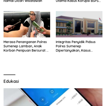
Ramai Dicari Wisatawan
Utama Kasus Korupsi BSPS
Sumenep
Merasa Penanganan Polres
Integritas Penyidik Pidsus
Sumenep Lamban, Anak
Polres Sumenep
Korban Penipuan Bersurat ke
Dipertanyakan, Kasus
Mabes Polri
Dugaan Penipuan Oknum
LSM Tak Kunjung Ada
Kepastian
Edukasi