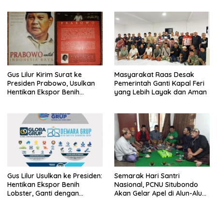
LSM Tak Kunjung Ada
Kepastian
Gus Lilur Kirim Surat ke
Masyarakat Raas Desak
Presiden Prabowo, Usulkan
Pemerintah Ganti Kapal Feri
Hentikan Ekspor Benih
yang Lebih Layak dan Aman
Lobster dan Ganti Ekspor
Lobster 50 Gram
Gus Lilur Usulkan ke Presiden:
Semarak Hari Santri
Hentikan Ekspor Benih
Nasional, PCNU Situbondo
Lobster, Ganti dengan
Akan Gelar Apel di Alun-Alun
Ekspor Lobster 50 Gram
Besuki