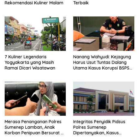
Rekomendasi Kuliner Malam
Terbaik
7 Kuliner Legendaris
Nanang Wahyudi: Kejagung
Yogyakarta yang Masih
Harus Usut Tuntas Dalang
Ramai Dicari Wisatawan
Utama Kasus Korupsi BSPS
Sumenep
Merasa Penanganan Polres
Integritas Penyidik Pidsus
Sumenep Lamban, Anak
Polres Sumenep
Korban Penipuan Bersurat ke
Dipertanyakan, Kasus
Mabes Polri
Dugaan Penipuan Oknum