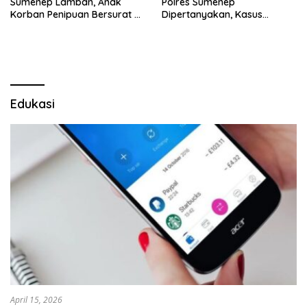
Sumenep Lamban, Anak
Polres Sumenep
Korban Penipuan Bersurat ke
Dipertanyakan, Kasus
Mabes Polri
Dugaan Penipuan Oknum
LSM Tak Kunjung Ada
Kepastian
Edukasi
April 15, 2026