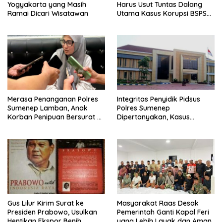
Yogyakarta yang Masih
Harus Usut Tuntas Dalang
Ramai Dicari Wisatawan
Utama Kasus Korupsi BSPS
Sumenep
Merasa Penanganan Polres
Integritas Penyidik Pidsus
Sumenep Lamban, Anak
Polres Sumenep
Korban Penipuan Bersurat ke
Dipertanyakan, Kasus
Mabes Polri
Dugaan Penipuan Oknum
LSM Tak Kunjung Ada
Kepastian
Gus Lilur Kirim Surat ke
Masyarakat Raas Desak
Presiden Prabowo, Usulkan
Pemerintah Ganti Kapal Feri
Hentikan Ekspor Benih
yang Lebih Layak dan Aman