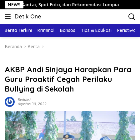
Langsung
tai, Spot Foto, dan Rekomendasi Lumpia
NEWS
Panduan Wisata
ke
Detik One
konten
Tajam
Ungkap
Berita Terkini
Kriminal
Bansos
Tips & Edukasi
Peristiwa
Fakta
Beranda
Berita
AKBP Andi Sinjaya Harapkan Para
Guru Proaktif Cegah Perilaku
Bullying di Sekolah
Redaksi
Agustus 30, 2022