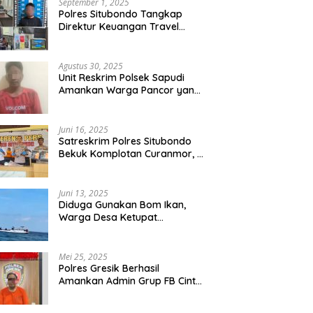
September 1, 2025
Polres Situbondo Tangkap
Direktur Keuangan Travel
Umroh Bodong, Kerugian
Capai Miliaran Rupiah
Agustus 30, 2025
Unit Reskrim Polsek Sapudi
Amankan Warga Pancor yang
Diduga Miliki Sabu
Juni 16, 2025
Satreskrim Polres Situbondo
Bekuk Komplotan Curanmor, 9
Tersangka Berhasil Diringkus
Juni 13, 2025
Diduga Gunakan Bom Ikan,
Warga Desa Ketupat
Kecamatan Raas Terancam
Pidana
Mei 25, 2025
Polres Gresik Berhasil
Amankan Admin Grup FB Cinta
Sedarah di Denpasar Bali