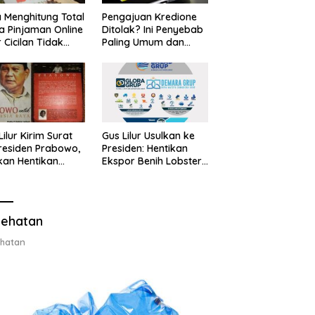
 Menghitung Total
Pengajuan Kredione
a Pinjaman Online
Ditolak? Ini Penyebab
 Cicilan Tidak
Paling Umum dan
jebak
Cara Ajukan Ulang
Lilur Kirim Surat
Gus Lilur Usulkan ke
residen Prabowo,
Presiden: Hentikan
kan Hentikan
Ekspor Benih Lobster,
or Benih Lobster
Ganti dengan Ekspor
Ganti Ekspor
Lobster 50 Gram
ter 50 Gram
ehatan
hatan