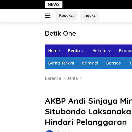
Langsung
NEWS
Sehari di Kot
ke
konten
Redaksi
Indeks
tutup
Detik One
Tajam
Ungkap
Home
Berita
Hukrim
Ekonom
Fakta
Berita Terkini
Kriminal
Bansos
T
Beranda
Berita
AKBP Andi Sinjaya Mi
Situbondo Laksanaka
Hindari Pelanggaran