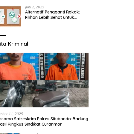
yang Mengerti Kebutuhanmu
Juni 2, 2025
Alternatif Pengganti Rokok:
Pilihan Lebih Sehat untuk
Mengurangi Risiko Merokok
ita Kriminal
mber 11, 2025
asama Satreskrim Polres Situbondo-Badung
asil Ringkus Sindikat Curanmor