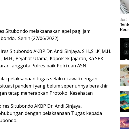
April
Tent
Keam
es Situbondo melaksanakan apel pagi jam
Kam
bondo, Senin (27/06/2022).
res Situbondo AKBP Dr. Andi Sinjaya, S.H.,S.I.K.,M.H.
., M.H., Pejabat Utama, Kapolsek Jajaran, Ka SPK
aran, anggota Polres baik Polri dan ASN.
lai pelaksanaan tugas selalu di awali dengan
 situasi pandemi yang belum sepenuhnya berakhir
gan tetap menerapkan Protokol Kesehatan.
lres Situbondo AKBP Dr. Andi Sinjaya,
n sehubungan dengan pelaksanaan Tugas kepada
tubondo.