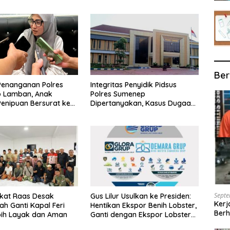
Ber
Penanganan Polres
Integritas Penyidik Pidsus
 Lamban, Anak
Polres Sumenep
enipuan Bersurat ke
Dipertanyakan, Kasus Dugaan
lri
Penipuan Oknum LSM Tak
Kunjung Ada Kepastian
Septe
kat Raas Desak
Gus Lilur Usulkan ke Presiden:
Kerj
ah Ganti Kapal Feri
Hentikan Ekspor Benih Lobster,
Berh
bih Layak dan Aman
Ganti dengan Ekspor Lobster
50 Gram