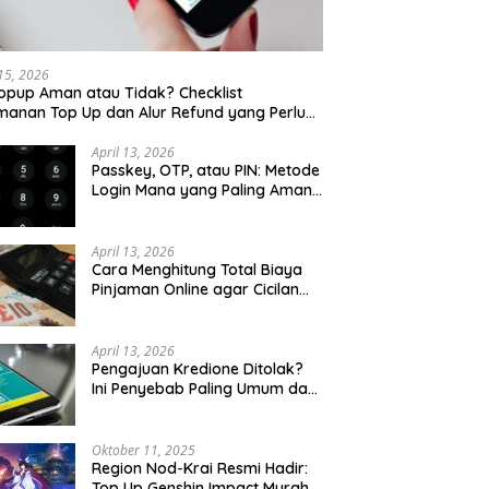
 15, 2026
opup Aman atau Tidak? Checklist
anan Top Up dan Alur Refund yang Perlu
u Cek
April 13, 2026
Passkey, OTP, atau PIN: Metode
Login Mana yang Paling Aman
untuk Akun Finansial?
April 13, 2026
Cara Menghitung Total Biaya
Pinjaman Online agar Cicilan
Tidak Menjebak
April 13, 2026
Pengajuan Kredione Ditolak?
Ini Penyebab Paling Umum dan
Cara Ajukan Ulang
Oktober 11, 2025
Region Nod-Krai Resmi Hadir:
Top Up Genshin Impact Murah