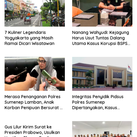
7 Kuliner Legendaris
Nanang Wahyudi: Kejagung
Yogyakarta yang Masih
Harus Usut Tuntas Dalang
Ramai Dicari Wisatawan
Utama Kasus Korupsi BSPS
Sumenep
Merasa Penanganan Polres
Integritas Penyidik Pidsus
Sumenep Lamban, Anak
Polres Sumenep
Korban Penipuan Bersurat ke
Dipertanyakan, Kasus
Mabes Polri
Dugaan Penipuan Oknum
LSM Tak Kunjung Ada
Kepastian
Gus Lilur Kirim Surat ke
Presiden Prabowo, Usulkan