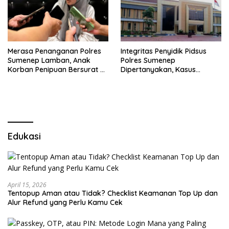
Merasa Penanganan Polres
Integritas Penyidik Pidsus
Sumenep Lamban, Anak
Polres Sumenep
Korban Penipuan Bersurat ke
Dipertanyakan, Kasus
Mabes Polri
Dugaan Penipuan Oknum
LSM Tak Kunjung Ada
Kepastian
Edukasi
April 15, 2026
Tentopup Aman atau Tidak? Checklist Keamanan Top Up dan
Alur Refund yang Perlu Kamu Cek