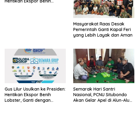
Hentikan Ekspor Benih
Lobster dan Ganti Ekspor
Lobster 50 Gram
Masyarakat Raas Desak
Pemerintah Ganti Kapal Feri
yang Lebih Layak dan Aman
Gus Lilur Usulkan ke Presiden:
Semarak Hari Santri
Hentikan Ekspor Benih
Nasional, PCNU Situbondo
Lobster, Ganti dengan
Akan Gelar Apel di Alun-Alun
Ekspor Lobster 50 Gram
Besuki