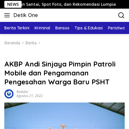
Langsung
an Santai, Spot Foto, dan Rekomendasi Lumpia
NEWS
Panduan
ke
Detik One
konten
Tajam
Ungkap
Berita Terkini
Kriminal
Bansos
Tips & Edukasi
Peristiwa
Fakta
Beranda
Berita
AKBP Andi Sinjaya Pimpin Patroli
Mobile dan Pengamanan
Pengesahan Warga Baru PSHT
Redaksi
Agustus 21, 2022