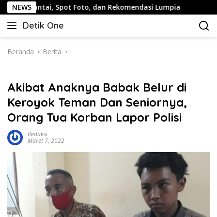
Langsung
ai, Spot Foto, dan Rekomendasi Lumpia
NEWS
Panduan Wisata 
ke
Detik One
konten
Tajam
Ungkap
Fakta
Beranda
Berita
Akibat Anaknya Babak Belur di
Keroyok Teman Dan Seniornya,
Orang Tua Korban Lapor Polisi
Redaksi
Maret 7, 2022