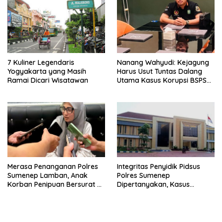
7 Kuliner Legendaris
Nanang Wahyudi: Kejagung
Yogyakarta yang Masih
Harus Usut Tuntas Dalang
Ramai Dicari Wisatawan
Utama Kasus Korupsi BSPS
Sumenep
Merasa Penanganan Polres
Integritas Penyidik Pidsus
Sumenep Lamban, Anak
Polres Sumenep
Korban Penipuan Bersurat ke
Dipertanyakan, Kasus
Mabes Polri
Dugaan Penipuan Oknum
LSM Tak Kunjung Ada
Kepastian