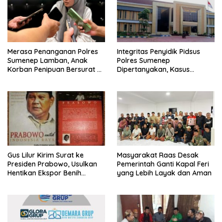
Merasa Penanganan Polres
Integritas Penyidik Pidsus
Sumenep Lamban, Anak
Polres Sumenep
Korban Penipuan Bersurat ke
Dipertanyakan, Kasus
Mabes Polri
Dugaan Penipuan Oknum
LSM Tak Kunjung Ada
Kepastian
Gus Lilur Kirim Surat ke
Masyarakat Raas Desak
Presiden Prabowo, Usulkan
Pemerintah Ganti Kapal Feri
Hentikan Ekspor Benih
yang Lebih Layak dan Aman
Lobster dan Ganti Ekspor
Lobster 50 Gram