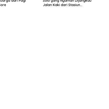
luarga dari Pagi
Solo yang Nyaman Dijangkau
Sore
Jalan Kaki dari Stasiun
Balapan