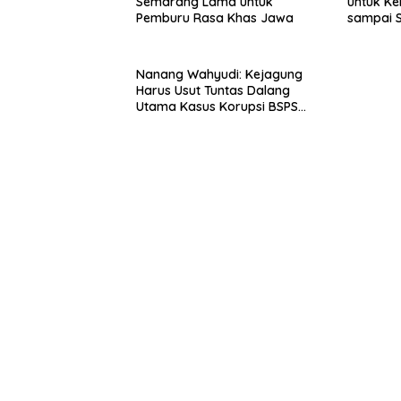
Semarang Lama untuk
untuk Ke
Pemburu Rasa Khas Jawa
sampai 
Nanang Wahyudi: Kejagung
Harus Usut Tuntas Dalang
Utama Kasus Korupsi BSPS
Sumenep