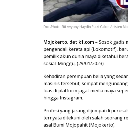
Doc.Photo Siti Avyony Haydin Putri Calon Asisten 
Mojokerto, detik1.com –
Sosok gadis m
pengendali kereta api (Lokomotif), bar
pemilik akun dunia maya diketahui be
sosial. Minggu, (29/01/2023).
Kehadiran perempuan belia yang sedan
masinis tersebut, sempat mengundang p
luas di platform jagat media maya sep
hingga Instagram.
Profesi yang jarang dijumpai di perus
ternyata ditekuni oleh salah seorang re
asal Bumi Mojopahit (Mojokerto).