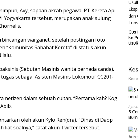
himpun, Avy, sapaan akrab pegawai PT Kereta Api
 VI Yogyakarta tersebut, merupakan anak sulung
hornelis.
Gus 
ke P
erbincangan warganet, setelah postingan foto
Usul
leh “Komunitas Sahabat Kereta” di status akun
Eksp
dan 
 lalu.
Lobs
aksinis (Sebutan Masinis wanita bernada canda).
Kes
rtugas sebagai Asisten Masinis Lokomotif CC201-
Kese
ra netizen dalam sebuah cuitan. “Pertama kah? Kog
 Abib.
Agust
5 Ca
Bumi
lontarkan oleh akun Kylo Ren(dra), “Dinas di Daop
liat soalnya,” catat akun Twitter tersebut.