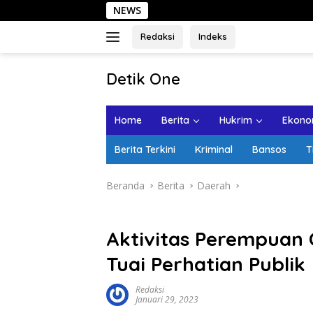
Langsung
NEWS
Sehari
ke
konten
Redaksi
Indeks
tutup
Detik One
Tajam
Ungkap
Home
Berita
Hukrim
Ekonom
Fakta
Berita Terkini
Kriminal
Bansos
T
Beranda
Berita
Daerah
Aktivitas Perempuan C
Tuai Perhatian Publik
Redaksi
Januari 29, 2023