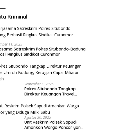
Mengurangi Risiko Merokok
ita Kriminal
mber 11, 2025
asama Satreskrim Polres Situbondo-Badung
asil Ringkus Sindikat Curanmor
September 1, 2025
Polres Situbondo Tangkap
Direktur Keuangan Travel
Umroh Bodong, Kerugian
Capai Miliaran Rupiah
Agustus 30, 2025
Unit Reskrim Polsek Sapudi
Amankan Warga Pancor yang