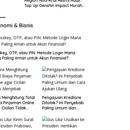
Region Nod-Krai Resmi Hadir:
Top Up Genshin Impact Murah
di VocaGame untuk Jelajah
Wilayah Baru
nomi & Bisnis
key, OTP, atau PIN: Metode Login Mana
 Paling Aman untuk Akun Finansial?
 Menghitung Total
Pengajuan Kredione
a Pinjaman Online
Ditolak? Ini Penyebab
 Cicilan Tidak
Paling Umum dan
jebak
Cara Ajukan Ulang