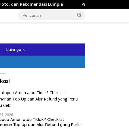
dasi Lumpia
Panduan Wisata Keluarga ke Kota Batu: Iti
tutup
Lainnya
kasi
 15, 2026
opup Aman atau Tidak? Checklist
anan Top Up dan Alur Refund yang Perlu