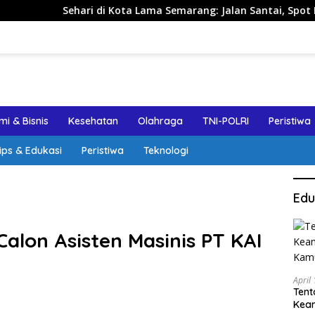
 di Kota Lama Semarang: Jalan Santai, Spot Foto, dan Rekomen
i & Bisnis
Kesehatan
Olahraga
TNI-POLRI
Peristiwa
ips & Edukasi
Peristiwa
Teknologi
Edu
alon Asisten Masinis PT KAI
April
Tent
Keam