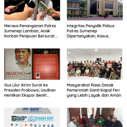
Merasa Penanganan Polres
Integritas Penyidik Pidsus
Sumenep Lamban, Anak
Polres Sumenep
Korban Penipuan Bersurat ke
Dipertanyakan, Kasus
Mabes Polri
Dugaan Penipuan Oknum
LSM Tak Kunjung Ada
Kepastian
Gus Lilur Kirim Surat ke
Masyarakat Raas Desak
Presiden Prabowo, Usulkan
Pemerintah Ganti Kapal Feri
Hentikan Ekspor Benih
yang Lebih Layak dan Aman
Lobster dan Ganti Ekspor
Lobster 50 Gram