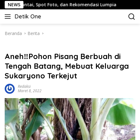
Langsung
 Spot Foto, dan Rekomendasi Lumpia
NEWS
Panduan Wisata Ke
ke
Detik One
konten
Tajam
Ungkap
Fakta
Beranda
Berita
Aneh‼️Pohon Pisang Berbuah di
Tengah Batang, Mebuat Keluarga
Sukaryono Terkejut
Redaksi
Maret 8, 2022