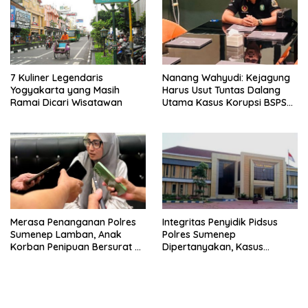
7 Kuliner Legendaris
Nanang Wahyudi: Kejagung
Yogyakarta yang Masih
Harus Usut Tuntas Dalang
Ramai Dicari Wisatawan
Utama Kasus Korupsi BSPS
Sumenep
Merasa Penanganan Polres
Integritas Penyidik Pidsus
Sumenep Lamban, Anak
Polres Sumenep
Korban Penipuan Bersurat ke
Dipertanyakan, Kasus
Mabes Polri
Dugaan Penipuan Oknum
LSM Tak Kunjung Ada
Kepastian