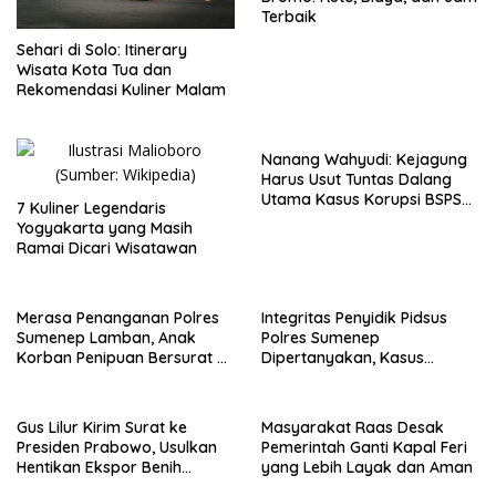
Terbaik
Sehari di Solo: Itinerary
Wisata Kota Tua dan
Rekomendasi Kuliner Malam
Nanang Wahyudi: Kejagung
Harus Usut Tuntas Dalang
Utama Kasus Korupsi BSPS
7 Kuliner Legendaris
Sumenep
Yogyakarta yang Masih
Ramai Dicari Wisatawan
Merasa Penanganan Polres
Integritas Penyidik Pidsus
Sumenep Lamban, Anak
Polres Sumenep
Korban Penipuan Bersurat ke
Dipertanyakan, Kasus
Mabes Polri
Dugaan Penipuan Oknum
LSM Tak Kunjung Ada
Kepastian
Gus Lilur Kirim Surat ke
Masyarakat Raas Desak
Presiden Prabowo, Usulkan
Pemerintah Ganti Kapal Feri
Hentikan Ekspor Benih
yang Lebih Layak dan Aman
Lobster dan Ganti Ekspor