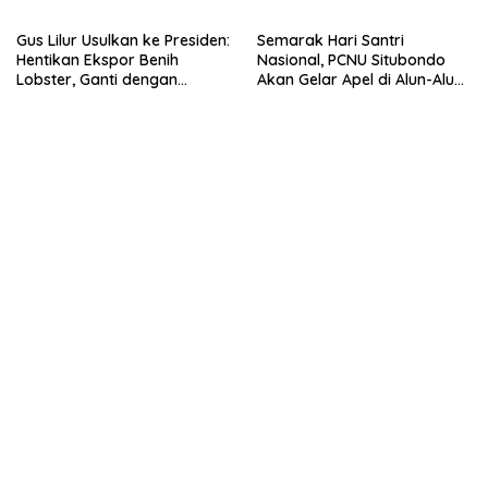
Lobster 50 Gram
Gus Lilur Usulkan ke Presiden:
Semarak Hari Santri
Hentikan Ekspor Benih
Nasional, PCNU Situbondo
Lobster, Ganti dengan
Akan Gelar Apel di Alun-Alun
Ekspor Lobster 50 Gram
Besuki