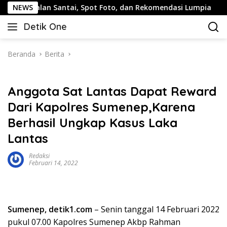
Langsung
g: Jalan Santai, Spot Foto, dan Rekomendasi Lumpia
NEWS
Pa
ke
Detik One
konten
Tajam
Ungkap
Fakta
Beranda
Berita
Anggota Sat Lantas Dapat Reward
Dari Kapolres Sumenep,Karena
Berhasil Ungkap Kasus Laka
Lantas
Redaksi
Februari 14, 2022
Sumenep, detik1.com
– Senin tanggal 14 Februari 2022
pukul 07.00 Kapolres Sumenep Akbp Rahman