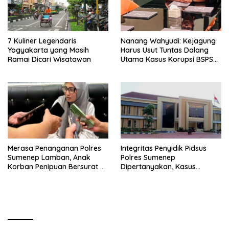
7 Kuliner Legendaris
Nanang Wahyudi: Kejagung
Yogyakarta yang Masih
Harus Usut Tuntas Dalang
Ramai Dicari Wisatawan
Utama Kasus Korupsi BSPS
Sumenep
Merasa Penanganan Polres
Integritas Penyidik Pidsus
Sumenep Lamban, Anak
Polres Sumenep
Korban Penipuan Bersurat ke
Dipertanyakan, Kasus
Mabes Polri
Dugaan Penipuan Oknum
LSM Tak Kunjung Ada
Kepastian