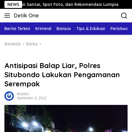
Langsung
Santai, Spot Foto, dan Rekomendasi Lumpia
NEWS
Panduan Wis
ke
Detik One
konten
Tajam
Ungkap
Berita Terkini
Kriminal
Bansos
Tips & Edukasi
Peristiwa
Fakta
Beranda
Berita
Antisipasi Balap Liar, Polres
Situbondo Lakukan Pengamanan
Serempak
Redaksi
September 3, 2022