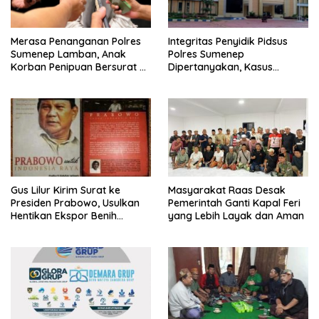
Merasa Penanganan Polres
Integritas Penyidik Pidsus
Sumenep Lamban, Anak
Polres Sumenep
Korban Penipuan Bersurat ke
Dipertanyakan, Kasus
Mabes Polri
Dugaan Penipuan Oknum
LSM Tak Kunjung Ada
Kepastian
Gus Lilur Kirim Surat ke
Masyarakat Raas Desak
Presiden Prabowo, Usulkan
Pemerintah Ganti Kapal Feri
Hentikan Ekspor Benih
yang Lebih Layak dan Aman
Lobster dan Ganti Ekspor
Lobster 50 Gram