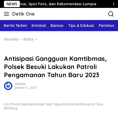
Langsung
an Santai, Spot Foto, dan Rekomendasi Lumpia
NEWS
Panduan 
ke
Detik One
konten
Tajam
Ungkap
Berita Terkini
Kriminal
Bansos
Tips & Edukasi
Peristiwa
Fakta
Beranda
Berita
Antisipasi Gangguan Kamtibmas,
Polsek Besuki Lakukan Patroli
Pengamanan Tahun Baru 2023
Redaksi
Januari 1, 2023
Doc.Photo Kapolsek Besuki Saat Tinjau Kondisi kamtibmas di Desa
Blimbing