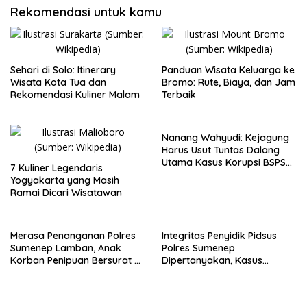
Rekomendasi untuk kamu
Sehari di Solo: Itinerary
Panduan Wisata Keluarga ke
Wisata Kota Tua dan
Bromo: Rute, Biaya, dan Jam
Rekomendasi Kuliner Malam
Terbaik
Nanang Wahyudi: Kejagung
Harus Usut Tuntas Dalang
Utama Kasus Korupsi BSPS
7 Kuliner Legendaris
Sumenep
Yogyakarta yang Masih
Ramai Dicari Wisatawan
Merasa Penanganan Polres
Integritas Penyidik Pidsus
Sumenep Lamban, Anak
Polres Sumenep
Korban Penipuan Bersurat ke
Dipertanyakan, Kasus
Mabes Polri
Dugaan Penipuan Oknum
LSM Tak Kunjung Ada
Kepastian