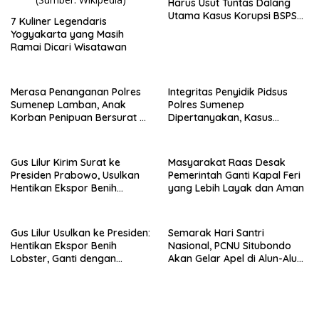
Harus Usut Tuntas Dalang
Utama Kasus Korupsi BSPS
7 Kuliner Legendaris
Sumenep
Yogyakarta yang Masih
Ramai Dicari Wisatawan
Merasa Penanganan Polres
Integritas Penyidik Pidsus
Sumenep Lamban, Anak
Polres Sumenep
Korban Penipuan Bersurat ke
Dipertanyakan, Kasus
Mabes Polri
Dugaan Penipuan Oknum
LSM Tak Kunjung Ada
Kepastian
Gus Lilur Kirim Surat ke
Masyarakat Raas Desak
Presiden Prabowo, Usulkan
Pemerintah Ganti Kapal Feri
Hentikan Ekspor Benih
yang Lebih Layak dan Aman
Lobster dan Ganti Ekspor
Lobster 50 Gram
Gus Lilur Usulkan ke Presiden:
Semarak Hari Santri
Hentikan Ekspor Benih
Nasional, PCNU Situbondo
Lobster, Ganti dengan
Akan Gelar Apel di Alun-Alun
Ekspor Lobster 50 Gram
Besuki