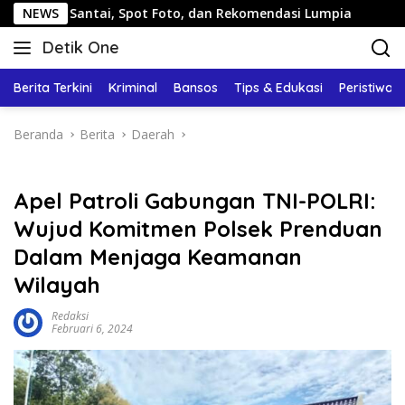
Langsung
tai, Spot Foto, dan Rekomendasi Lumpia
NEWS
Panduan Wisat
ke
Detik One
konten
Tajam
Ungkap
Berita Terkini
Kriminal
Bansos
Tips & Edukasi
Peristiwa
Fakta
Beranda
Berita
Daerah
Apel Patroli Gabungan TNI-POLRI:
Wujud Komitmen Polsek Prenduan
Dalam Menjaga Keamanan
Wilayah
Redaksi
Februari 6, 2024