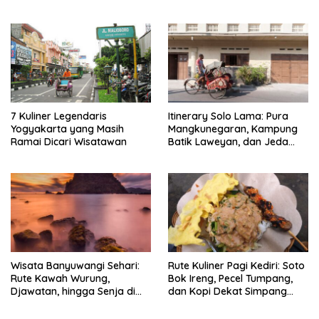
7 Kuliner Legendaris
Itinerary Solo Lama: Pura
Yogyakarta yang Masih
Mangkunegaran, Kampung
Ramai Dicari Wisatawan
Batik Laweyan, dan Jeda
Timlo-Selat Solo
Wisata Banyuwangi Sehari:
Rute Kuliner Pagi Kediri: Soto
Rute Kawah Wurung,
Bok Ireng, Pecel Tumpang,
Djawatan, hingga Senja di
dan Kopi Dekat Simpang
Pulau Merah
Lima Gumul