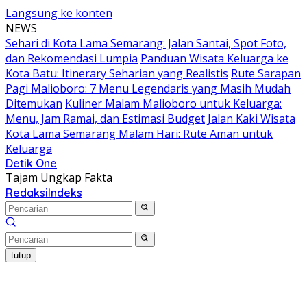
Langsung ke konten
NEWS
Sehari di Kota Lama Semarang: Jalan Santai, Spot Foto,
dan Rekomendasi Lumpia
Panduan Wisata Keluarga ke
Kota Batu: Itinerary Seharian yang Realistis
Rute Sarapan
Pagi Malioboro: 7 Menu Legendaris yang Masih Mudah
Ditemukan
Kuliner Malam Malioboro untuk Keluarga:
Menu, Jam Ramai, dan Estimasi Budget
Jalan Kaki Wisata
Kota Lama Semarang Malam Hari: Rute Aman untuk
Keluarga
Detik One
Tajam Ungkap Fakta
Redaksi
Indeks
tutup