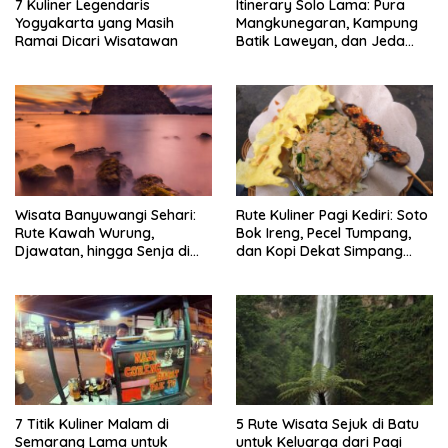
7 Kuliner Legendaris
Itinerary Solo Lama: Pura
Yogyakarta yang Masih
Mangkunegaran, Kampung
Ramai Dicari Wisatawan
Batik Laweyan, dan Jeda
Timlo-Selat Solo
Wisata Banyuwangi Sehari:
Rute Kuliner Pagi Kediri: Soto
Rute Kawah Wurung,
Bok Ireng, Pecel Tumpang,
Djawatan, hingga Senja di
dan Kopi Dekat Simpang
Pulau Merah
Lima Gumul
7 Titik Kuliner Malam di
5 Rute Wisata Sejuk di Batu
Semarang Lama untuk
untuk Keluarga dari Pagi