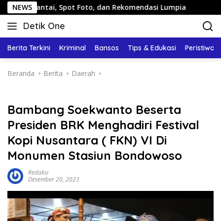
Langsung
ai, Spot Foto, dan Rekomendasi Lumpia
NEWS
Panduan Wisata
ke
Detik One
konten
Tajam
Ungkap
Berita Terkini
Kriminal
Bansos
Tips & Edukasi
Peristiwa
Fakta
Beranda
Berita
Daerah
Bambang Soekwanto Beserta
Presiden BRK Menghadiri Festival
Kopi Nusantara ( FKN) VI Di
Monumen Stasiun Bondowoso
Redaksi
Desember 20, 2023