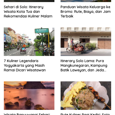
Sehari di Solo: Itinerary
Panduan Wisata Keluarga ke
Wisata Kota Tua dan
Bromo: Rute, Biaya, dan Jam
Rekomendasi Kuliner Malam
Terbaik
7 Kuliner Legendaris
Itinerary Solo Lama: Pura
Yogyakarta yang Masih
Mangkunegaran, Kampung
Ramai Dicari Wisatawan
Batik Laweyan, dan Jeda
Timlo-Selat Solo
Wisata Banyuwangi Sehari:
Rute Kuliner Pagi Kediri: Soto