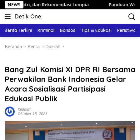
Langsung
o, dan Rekomendasi Lumpia
NEWS
Panduan Wisata Keluarga ke 
ke
Detik One
konten
Tajam
Ungkap
Berita Terkini
Kriminal
Bansos
Tips & Edukasi
Peristiwa
Fakta
Beranda
Berita
Daerah
Bang Zul Komisi XI DPR RI Bersama
Perwakilan Bank Indonesia Gelar
Acara Sosialisasi Partisipasi
Edukasi Publik
Redaksi
Oktober 18, 2023