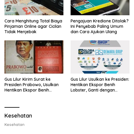
Cara Menghitung Total Biaya
Pengajuan Kredione Ditolak?
Pinjaman Online agar Cicilan
Ini Penyebab Paling Umum
Tidak Menjebak
dan Cara Ajukan Ulang
Gus Lilur Kirim Surat ke
Gus Lilur Usulkan ke Presiden:
Presiden Prabowo, Usulkan
Hentikan Ekspor Benih
Hentikan Ekspor Benih
Lobster, Ganti dengan
Lobster dan Ganti Ekspor
Ekspor Lobster 50 Gram
Lobster 50 Gram
Kesehatan
Kesehatan