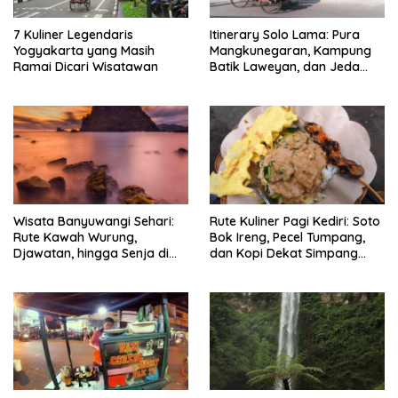
7 Kuliner Legendaris
Itinerary Solo Lama: Pura
Yogyakarta yang Masih
Mangkunegaran, Kampung
Ramai Dicari Wisatawan
Batik Laweyan, dan Jeda
Timlo-Selat Solo
Wisata Banyuwangi Sehari:
Rute Kuliner Pagi Kediri: Soto
Rute Kawah Wurung,
Bok Ireng, Pecel Tumpang,
Djawatan, hingga Senja di
dan Kopi Dekat Simpang
Pulau Merah
Lima Gumul