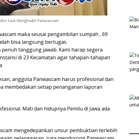
oko Saat Menghadiri Panwascam
nwascam maka seusai pengambilan sumpah , 69
udah bisa langsung bertugas.
n penuh tanggung jawab. Kami harap segera
nstansi di 23 Kecamatan agar tahapan-tahapan
a
san, anggota Panwascam harus profesional dan
npa membedakan setiap penanganan laporan
ofesional. Mati dan hidupnya Pemilu di Jawa ada
ascam mengedepankan unsur pembuktian terlebih
dugaan pelanggaran, juga mendorong Panwascam