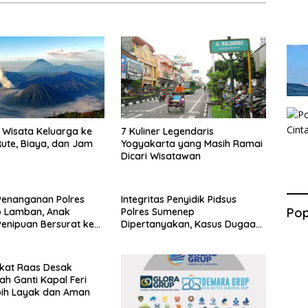
Wisata Keluarga ke
7 Kuliner Legendaris
ute, Biaya, dan Jam
Yogyakarta yang Masih Ramai
Dicari Wisatawan
Penanganan Polres
Integritas Penyidik Pidsus
Pop
 Lamban, Anak
Polres Sumenep
enipuan Bersurat ke
Dipertanyakan, Kasus Dugaan
lri
Penipuan Oknum LSM Tak
Kunjung Ada Kepastian
kat Raas Desak
ah Ganti Kapal Feri
bih Layak dan Aman