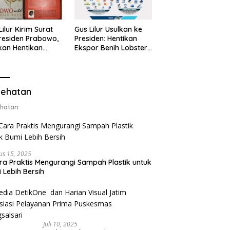
Lilur Kirim Surat
Gus Lilur Usulkan ke
residen Prabowo,
Presiden: Hentikan
kan Hentikan
Ekspor Benih Lobster,
or Benih Lobster
Ganti dengan Ekspor
Ganti Ekspor
Lobster 50 Gram
ter 50 Gram
ehatan
hatan
us 15, 2025
ra Praktis Mengurangi Sampah Plastik untuk
 Lebih Bersih
Juli 10, 2025