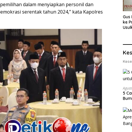
a pemilihan dalam menyiapkan personil dan
mokrasi serentak tahun 2024,” kata Kapolres
Gus 
ke P
Usul
Eksp
dan 
Lobs
Kes
Kese
Agust
5 Ca
Bumi