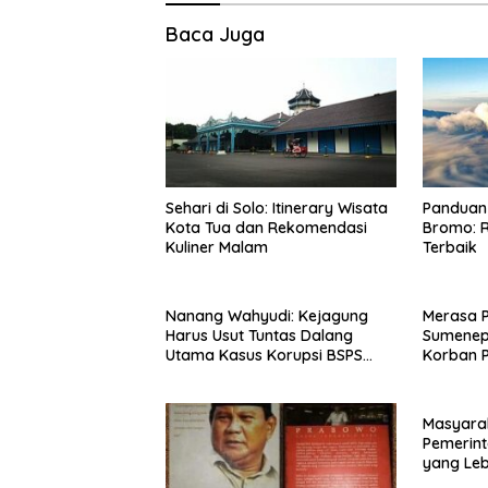
Baca Juga
Sehari di Solo: Itinerary Wisata
Panduan 
Kota Tua dan Rekomendasi
Bromo: R
Kuliner Malam
Terbaik
Nanang Wahyudi: Kejagung
Merasa 
Harus Usut Tuntas Dalang
Sumenep
Utama Kasus Korupsi BSPS
Korban P
Sumenep
Mabes Po
Masyara
Pemerint
yang Le