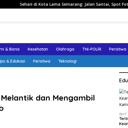
 Kota Lama Semarang: Jalan Santai, Spot Foto, dan Rekomendas
i & Bisnis
Kesehatan
Olahraga
TNI-POLRI
Peristiwa
ips & Edukasi
Peristiwa
Teknologi
Edu
Melantik dan Mengambil
b
April
Tent
Keam