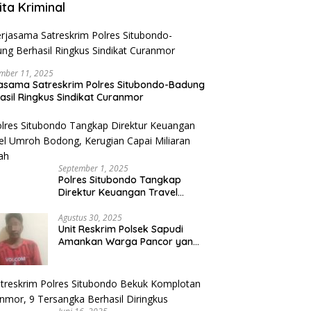
ita Kriminal
mber 11, 2025
asama Satreskrim Polres Situbondo-Badung
asil Ringkus Sindikat Curanmor
September 1, 2025
Polres Situbondo Tangkap
Direktur Keuangan Travel
Umroh Bodong, Kerugian
Capai Miliaran Rupiah
Agustus 30, 2025
Unit Reskrim Polsek Sapudi
Amankan Warga Pancor yang
Diduga Miliki Sabu