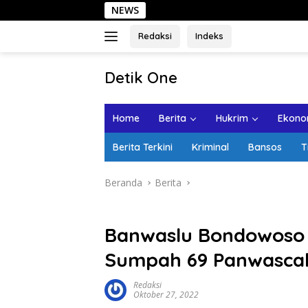
Langsung
NEWS
Sehari di
ke
konten
Redaksi
Indeks
tutup
Detik One
Tajam
Ungkap
Home
Berita
Hukrim
Ekonom
Fakta
Berita Terkini
Kriminal
Bansos
T
Beranda
Berita
Banwaslu Bondowoso 
Sumpah 69 Panwasca
Redaksi
Oktober 27, 2022