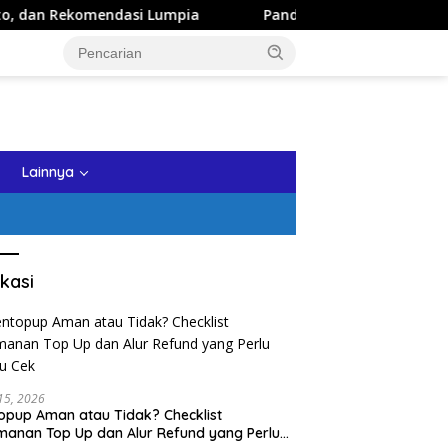
i Lumpia
Panduan Wisata Keluarga ke Kota Batu: Itiner
tutup
Lainnya
kasi
 15, 2026
opup Aman atau Tidak? Checklist
anan Top Up dan Alur Refund yang Perlu