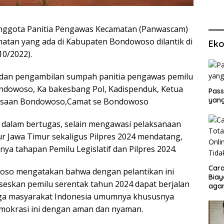
nggota Panitia Pengawas Kecamatan (Panwascam)
tan yang ada di Kabupaten Bondowoso dilantik di
Eko
10/2022).
n dan pengambilan sumpah panitia pengawas pemilu
dowoso, Ka bakesbang Pol, Kadispenduk, Ketua
Pass
yang
jaksaan Bondowoso,Camat se Bondowoso
 dalam bertugas, selain mengawasi pelaksanaan
r Jawa Timur sekaligus Pilpres 2024 mendatang,
ya tahapan Pemilu Legislatif dan Pilpres 2024.
Cara
woso mengatakan bahwa dengan pelantikan ini
Biay
eskan pemilu serentak tahun 2024 dapat berjalan
agar
Men
ngga masyarakat Indonesia umumnya khususnya
okrasi ini dengan aman dan nyaman.