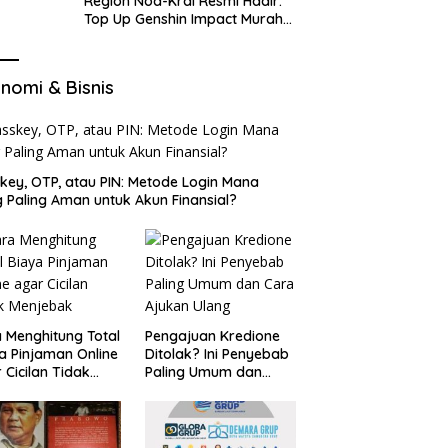
Region Nod-Krai Resmi Hadir:
Top Up Genshin Impact Murah
di VocaGame untuk Jelajah
Wilayah Baru
nomi & Bisnis
key, OTP, atau PIN: Metode Login Mana
 Paling Aman untuk Akun Finansial?
 Menghitung Total
Pengajuan Kredione
a Pinjaman Online
Ditolak? Ini Penyebab
 Cicilan Tidak
Paling Umum dan
jebak
Cara Ajukan Ulang