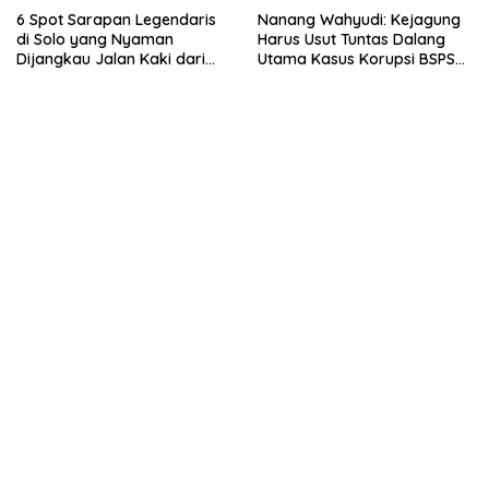
6 Spot Sarapan Legendaris
Nanang Wahyudi: Kejagung
di Solo yang Nyaman
Harus Usut Tuntas Dalang
Dijangkau Jalan Kaki dari
Utama Kasus Korupsi BSPS
Stasiun Balapan
Sumenep