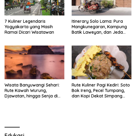
7 Kuliner Legendaris
Itinerary Solo Lama: Pura
Yogyakarta yang Masih
Mangkunegaran, Kampung
Ramai Dicari Wisatawan
Batik Laweyan, dan Jeda
Timlo-Selat Solo
Wisata Banyuwangi Sehari:
Rute Kuliner Pagi Kediri: Soto
Rute Kawah Wurung,
Bok Ireng, Pecel Tumpang,
Djawatan, hingga Senja di
dan Kopi Dekat Simpang
Pulau Merah
Lima Gumul
Edukasi