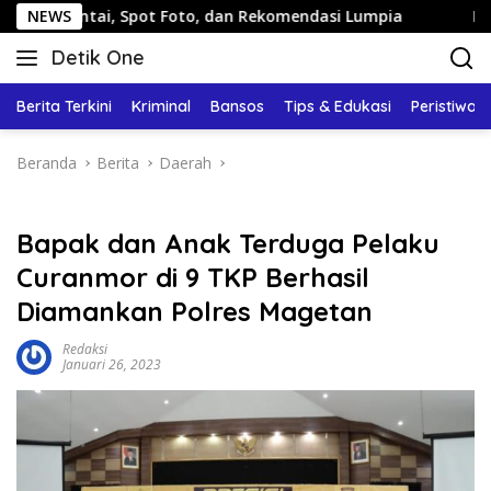
Langsung
i, Spot Foto, dan Rekomendasi Lumpia
NEWS
Panduan Wisata K
ke
Detik One
konten
Tajam
Ungkap
Berita Terkini
Kriminal
Bansos
Tips & Edukasi
Peristiwa
Fakta
Beranda
Berita
Daerah
Bapak dan Anak Terduga Pelaku
Curanmor di 9 TKP Berhasil
Diamankan Polres Magetan
Redaksi
Januari 26, 2023