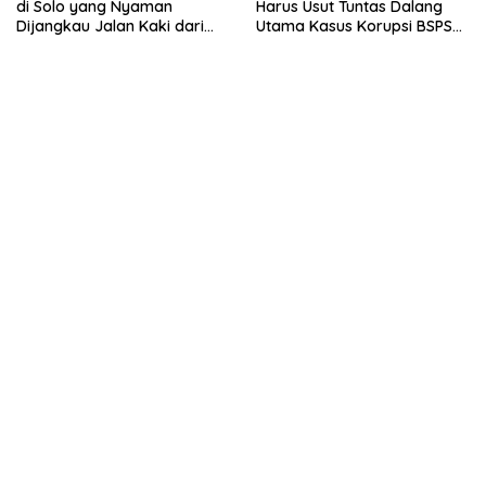
di Solo yang Nyaman
Harus Usut Tuntas Dalang
Dijangkau Jalan Kaki dari
Utama Kasus Korupsi BSPS
Stasiun Balapan
Sumenep