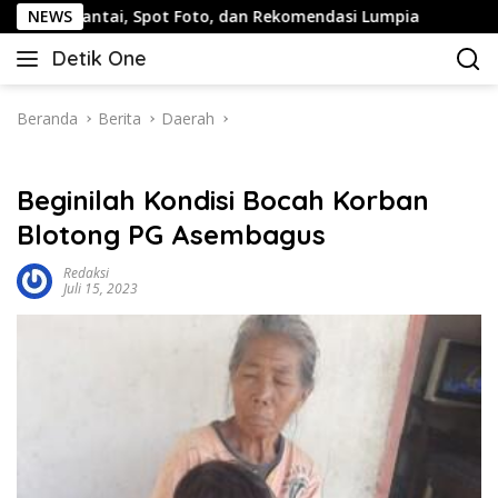
Langsung
, Spot Foto, dan Rekomendasi Lumpia
NEWS
Panduan Wisata Ke
ke
Detik One
konten
Tajam
Ungkap
Fakta
Beranda
Berita
Daerah
Beginilah Kondisi Bocah Korban
Blotong PG Asembagus
Redaksi
Juli 15, 2023