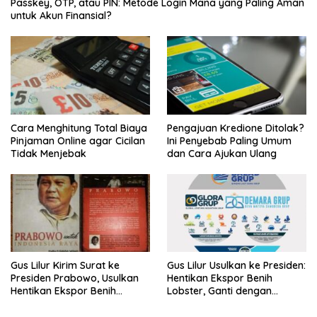
Passkey, OTP, atau PIN: Metode Login Mana yang Paling Aman
untuk Akun Finansial?
Cara Menghitung Total Biaya
Pengajuan Kredione Ditolak?
Pinjaman Online agar Cicilan
Ini Penyebab Paling Umum
Tidak Menjebak
dan Cara Ajukan Ulang
Gus Lilur Kirim Surat ke
Gus Lilur Usulkan ke Presiden:
Presiden Prabowo, Usulkan
Hentikan Ekspor Benih
Hentikan Ekspor Benih
Lobster, Ganti dengan
Lobster dan Ganti Ekspor
Ekspor Lobster 50 Gram
Lobster 50 Gram