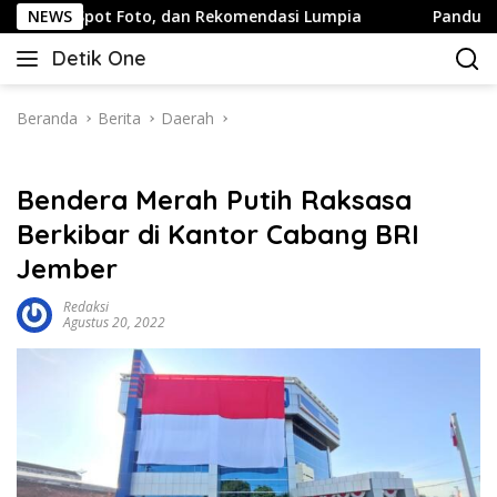
Langsung
ot Foto, dan Rekomendasi Lumpia
NEWS
Panduan Wisata Keluar
ke
Detik One
konten
Tajam
Ungkap
Fakta
Beranda
Berita
Daerah
Bendera Merah Putih Raksasa
Berkibar di Kantor Cabang BRI
Jember
Redaksi
Agustus 20, 2022