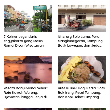
7 Kuliner Legendaris
Itinerary Solo Lama: Pura
Yogyakarta yang Masih
Mangkunegaran, Kampung
Ramai Dicari Wisatawan
Batik Laweyan, dan Jeda
Timlo-Selat Solo
Wisata Banyuwangi Sehari:
Rute Kuliner Pagi Kediri: Soto
Rute Kawah Wurung,
Bok Ireng, Pecel Tumpang,
Djawatan, hingga Senja di
dan Kopi Dekat Simpang
Pulau Merah
Lima Gumul