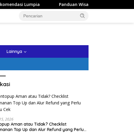
i Lumpia
Panduan Wisata Keluarga ke Kota Batu: Itinera
tutup
Lainnya
kasi
 15, 2026
opup Aman atau Tidak? Checklist
anan Top Up dan Alur Refund yang Perlu