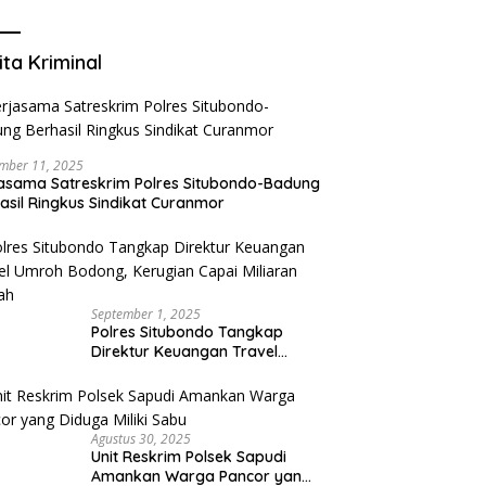
Mengurangi Risiko Merokok
ita Kriminal
mber 11, 2025
asama Satreskrim Polres Situbondo-Badung
asil Ringkus Sindikat Curanmor
September 1, 2025
Polres Situbondo Tangkap
Direktur Keuangan Travel
Umroh Bodong, Kerugian
Capai Miliaran Rupiah
Agustus 30, 2025
Unit Reskrim Polsek Sapudi
Amankan Warga Pancor yang