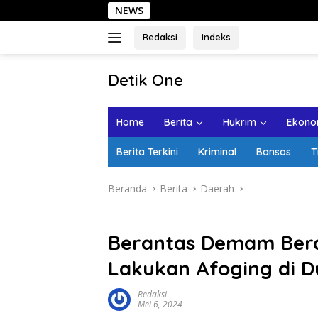
Langsung
NEWS
Sehari di 
ke
konten
Redaksi
Indeks
tutup
Detik One
Tajam
Ungkap
Home
Berita
Hukrim
Ekonom
Fakta
Berita Terkini
Kriminal
Bansos
T
Beranda
Berita
Daerah
Berantas Demam Ber
Lakukan Afoging di 
Redaksi
Mei 6, 2024