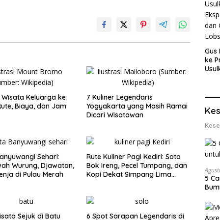
Gus 
ke P
Usul
Eksp
dan 
Lobs
Wisata Keluarga ke
7 Kuliner Legendaris
ute, Biaya, dan Jam
Yogyakarta yang Masih Ramai
Kes
Dicari Wisatawan
Kese
anyuwangi Sehari:
Rute Kuliner Pagi Kediri: Soto
wah Wurung, Djawatan,
Bok Ireng, Pecel Tumpang, dan
Agust
enja di Pulau Merah
Kopi Dekat Simpang Lima
5 Ca
Gumul
Bumi
isata Sejuk di Batu
6 Spot Sarapan Legendaris di