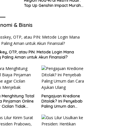
Region Nod-Krai Resmi Hadir:
Top Up Genshin Impact Murah
di VocaGame untuk Jelajah
Wilayah Baru
nomi & Bisnis
key, OTP, atau PIN: Metode Login Mana
 Paling Aman untuk Akun Finansial?
 Menghitung Total
Pengajuan Kredione
a Pinjaman Online
Ditolak? Ini Penyebab
 Cicilan Tidak
Paling Umum dan
jebak
Cara Ajukan Ulang