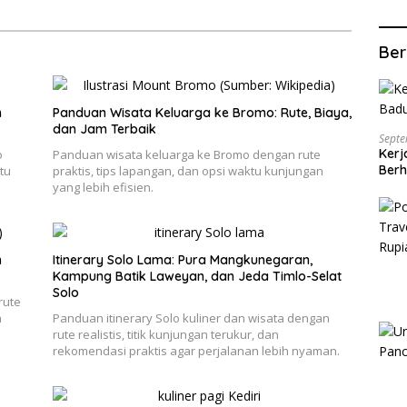
Ber
n
Panduan Wisata Keluarga ke Bromo: Rute, Biaya,
dan Jam Terbaik
Septe
Kerj
o
Panduan wisata keluarga ke Bromo dengan rute
Berh
tu
praktis, tips lapangan, dan opsi waktu kunjungan
yang lebih efisien.
h
Itinerary Solo Lama: Pura Mangkunegaran,
Kampung Batik Laweyan, dan Jeda Timlo-Selat
Solo
rute
n
Panduan itinerary Solo kuliner dan wisata dengan
rute realistis, titik kunjungan terukur, dan
rekomendasi praktis agar perjalanan lebih nyaman.