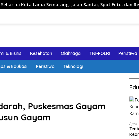
Kota Lama Semarang: Jalan Santai, Spot Foto, dan Rekomendas
i & Bisnis
Kesehatan
Olahraga
TNI-POLRI
Peristiwa
ips & Edukasi
Peristiwa
Teknologi
Edu
darah, Puskesmas Gayam
Dusun Gayam
April
Tent
Keam