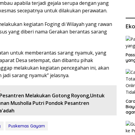
au apabila terjadi gejala serupa dengan yang
skesmas secepatnya untuk dilakukan perawatan.
melakukan kegiatan Foging di Wilayah yang rawan
Eko
us yang diberi nama Gerakan berantas sarang
iatan untuk memberantas sarang nyamuk, yang
Pass
aparat Desa setempat, dan dibantu pihak
yang
anggap melakukan kegiatan pencegahan ini, akan
n jadi sarang nyamuk” jelasnya.
:
Pesantren Melakukan Gotong Royong,Untuk
Cara
an Musholla Putri Pondok Pesantren
Biay
a'adah
agar
Men
g
Puskemas Gayam