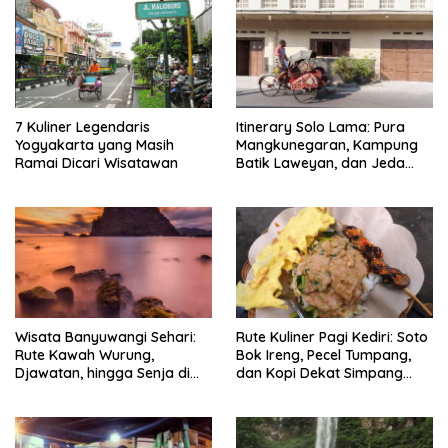
7 Kuliner Legendaris
Itinerary Solo Lama: Pura
Yogyakarta yang Masih
Mangkunegaran, Kampung
Ramai Dicari Wisatawan
Batik Laweyan, dan Jeda
Timlo-Selat Solo
Wisata Banyuwangi Sehari:
Rute Kuliner Pagi Kediri: Soto
Rute Kawah Wurung,
Bok Ireng, Pecel Tumpang,
Djawatan, hingga Senja di
dan Kopi Dekat Simpang
Pulau Merah
Lima Gumul