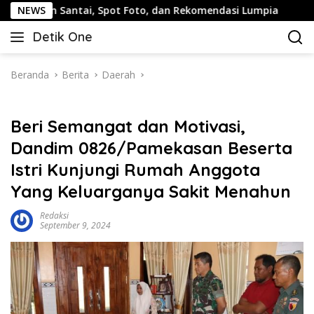
Langsung
antai, Spot Foto, dan Rekomendasi Lumpia
NEWS
Panduan Wis
ke
Detik One
konten
Tajam
Ungkap
Fakta
Beranda
Berita
Daerah
Beri Semangat dan Motivasi,
Dandim 0826/Pamekasan Beserta
Istri Kunjungi Rumah Anggota
Yang Keluarganya Sakit Menahun
Redaksi
September 9, 2024