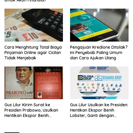
untuk Akun Finansial?
Cara Menghitung Total Biaya
Pengajuan Kredione Ditolak?
Pinjaman Online agar Cicilan
Ini Penyebab Paling Umum
Tidak Menjebak
dan Cara Ajukan Ulang
Gus Lilur Kirim Surat ke
Gus Lilur Usulkan ke Presiden:
Presiden Prabowo, Usulkan
Hentikan Ekspor Benih
Hentikan Ekspor Benih
Lobster, Ganti dengan
Lobster dan Ganti Ekspor
Ekspor Lobster 50 Gram
Lobster 50 Gram