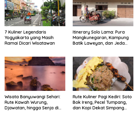
7 Kuliner Legendaris
Itinerary Solo Lama: Pura
Yogyakarta yang Masih
Mangkunegaran, Kampung
Ramai Dicari Wisatawan
Batik Laweyan, dan Jeda
Timlo-Selat Solo
Wisata Banyuwangi Sehari:
Rute Kuliner Pagi Kediri: Soto
Rute Kawah Wurung,
Bok Ireng, Pecel Tumpang,
Djawatan, hingga Senja di
dan Kopi Dekat Simpang
Pulau Merah
Lima Gumul