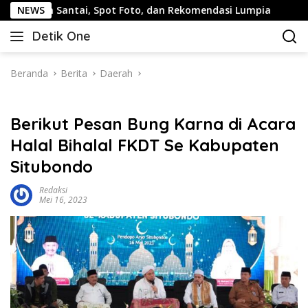
Langsung
Santai, Spot Foto, dan Rekomendasi Lumpia
NEWS
Panduan Wis
ke
Detik One
konten
Tajam
Ungkap
Fakta
Beranda
Berita
Daerah
Berikut Pesan Bung Karna di Acara
Halal Bihalal FKDT Se Kabupaten
Situbondo
Redaksi
Mei 16, 2023