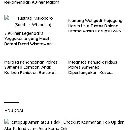
Rekomendasi Kuliner Malam
Nanang Wahyudi: Kejagung
Harus Usut Tuntas Dalang
Utama Kasus Korupsi BSPS
7 Kuliner Legendaris
Sumenep
Yogyakarta yang Masih
Ramai Dicari Wisatawan
Merasa Penanganan Polres
Integritas Penyidik Pidsus
Sumenep Lamban, Anak
Polres Sumenep
Korban Penipuan Bersurat ke
Dipertanyakan, Kasus
Mabes Polri
Dugaan Penipuan Oknum
LSM Tak Kunjung Ada
Kepastian
Edukasi