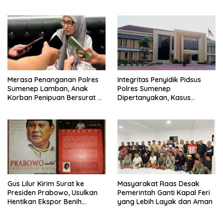
Sumenep
Merasa Penanganan Polres
Integritas Penyidik Pidsus
Sumenep Lamban, Anak
Polres Sumenep
Korban Penipuan Bersurat ke
Dipertanyakan, Kasus
Mabes Polri
Dugaan Penipuan Oknum
LSM Tak Kunjung Ada
Kepastian
Gus Lilur Kirim Surat ke
Masyarakat Raas Desak
Presiden Prabowo, Usulkan
Pemerintah Ganti Kapal Feri
Hentikan Ekspor Benih
yang Lebih Layak dan Aman
Lobster dan Ganti Ekspor
Lobster 50 Gram