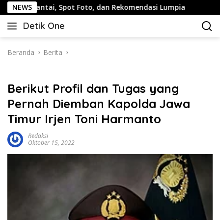
Langsung
antai, Spot Foto, dan Rekomendasi Lumpia
NEWS
Panduan Wis
ke
Detik One
konten
Tajam
Ungkap
Fakta
Beranda
Berita
Berikut Profil dan Tugas yang
Pernah Diemban Kapolda Jawa
Timur Irjen Toni Harmanto
Redaksi
Oktober 15, 2022