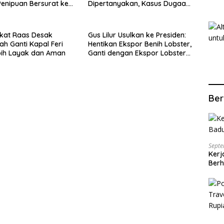
enipuan Bersurat ke
Dipertanyakan, Kasus Dugaan
lri
Penipuan Oknum LSM Tak
Kunjung Ada Kepastian
kat Raas Desak
Gus Lilur Usulkan ke Presiden:
ah Ganti Kapal Feri
Hentikan Ekspor Benih Lobster,
bih Layak dan Aman
Ganti dengan Ekspor Lobster
50 Gram
Ber
Septe
Kerj
Berh