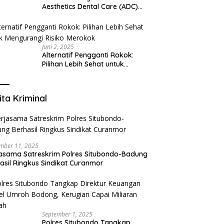
Aesthetics Dental Care (ADC)
Tangerang: Klinik Gigi Modern
yang Mengerti Kebutuhanmu
Juni 2, 2025
Alternatif Pengganti Rokok:
Pilihan Lebih Sehat untuk
Mengurangi Risiko Merokok
ita Kriminal
mber 11, 2025
asama Satreskrim Polres Situbondo-Badung
asil Ringkus Sindikat Curanmor
September 1, 2025
Polres Situbondo Tangkap