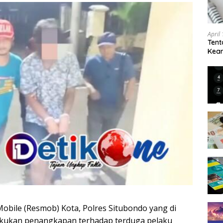
April
Tent
Keam
Kam
Mobile (Resmob) Kota, Polres Situbondo yang di
lakukan penangkapan terhadap terduga pelaku