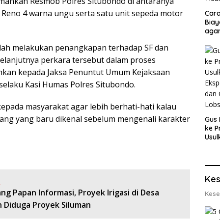
amankan Resmob Polres Situbondo di antaranya
Reno 4 warna ungu serta satu unit sepeda motor
Cara
Biay
agar
Men
elah melakukan penangkapan terhadap SF dan
elanjutnya perkara tersebut dalam proses
ahkan kepada Jaksa Penuntut Umum Kejaksaan
 selaku Kasi Humas Polres Situbondo.
pada masyarakat agar lebih berhati-hati kalau
ng yang baru dikenal sebelum mengenali karakter
Gus 
ke P
Usul
Eksp
dan 
Lobs
Kes
:
ng Papan Informasi, Proyek Irigasi di Desa
Kese
 Diduga Proyek Siluman