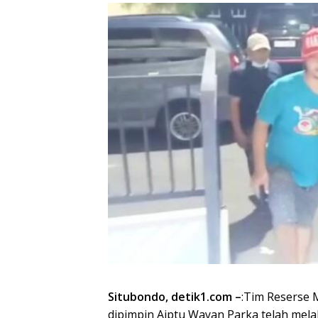
Situbondo, detik1.com –
:Tim Reserse 
dipimpin Aiptu Wayan Parka telah me