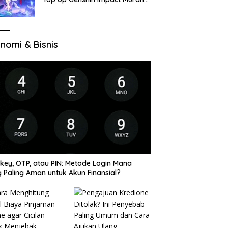
di VocaGame untuk Jelajah
Wilayah Baru
nomi & Bisnis
key, OTP, atau PIN: Metode Login Mana
 Paling Aman untuk Akun Finansial?