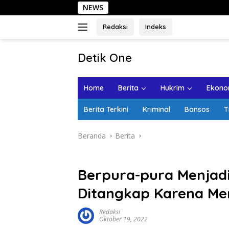
Langsung
NEWS
S
ke
konten
Redaksi
Indeks
tutup
Detik One
Tajam
Ungkap
Home
Berita
Hukrim
Ekonom
Fakta
Berita Terkini
Kriminal
Bansos
T
Beranda
Berita
Berpura-pura Menjad
Ditangkap Karena M
Redaksi
Oktober 19, 2022