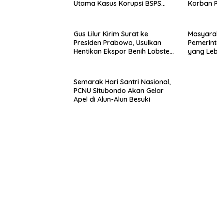
Utama Kasus Korupsi BSPS
Korban P
Sumenep
Mabes Po
Gus Lilur Kirim Surat ke
Masyara
Presiden Prabowo, Usulkan
Pemerint
Hentikan Ekspor Benih Lobster
yang Le
dan Ganti Ekspor Lobster 50
Gram
Semarak Hari Santri Nasional,
PCNU Situbondo Akan Gelar
Apel di Alun-Alun Besuki