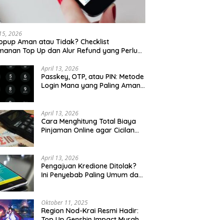
 15, 2026
opup Aman atau Tidak? Checklist
anan Top Up dan Alur Refund yang Perlu
u Cek
April 13, 2026
Passkey, OTP, atau PIN: Metode
Login Mana yang Paling Aman
untuk Akun Finansial?
April 13, 2026
Cara Menghitung Total Biaya
Pinjaman Online agar Cicilan
Tidak Menjebak
April 13, 2026
Pengajuan Kredione Ditolak?
Ini Penyebab Paling Umum dan
Cara Ajukan Ulang
Oktober 11, 2025
Region Nod-Krai Resmi Hadir:
Top Up Genshin Impact Murah