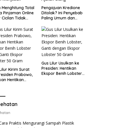
 Menghitung Total
Pengajuan Kredione
a Pinjaman Online
Ditolak? Ini Penyebab
 Cicilan Tidak
Paling Umum dan
jebak
Cara Ajukan Ulang
Gus Lilur Usulkan ke
Presiden: Hentikan
Lilur Kirim Surat
Ekspor Benih Lobster,
residen Prabowo,
Ganti dengan Ekspor
kan Hentikan
Lobster 50 Gram
or Benih Lobster
Ganti Ekspor
ter 50 Gram
ehatan
hatan