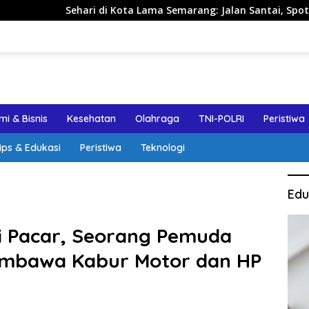
ehari di Kota Lama Semarang: Jalan Santai, Spot Foto, dan Re
i & Bisnis
Kesehatan
Olahraga
TNI-POLRI
Peristiwa
ips & Edukasi
Peristiwa
Teknologi
Edu
i Pacar, Seorang Pemuda
embawa Kabur Motor dan HP