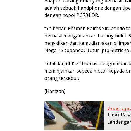
Adapun barang bukti yang berhasil di
adalah sebuah handphone dengan tipe 
dengan nopol P.3731.DR.
“Ya benar. Resmob Polres Situbondo t
berhasil mengamankan barang bukti. S
penyidikan dan kemudian akan dilimp
Negeri Situbondo,” tutur Iptu Sutrisno
Lebih lanjut Kasi Humas menghimbau ke
meminjamkan sepeda motor kepada ora
orang tersebut.
(Hamzah)
Baca Juga
Tidak Pasa
Landangan