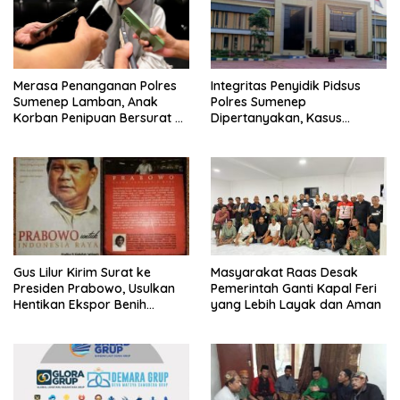
Merasa Penanganan Polres
Integritas Penyidik Pidsus
Sumenep Lamban, Anak
Polres Sumenep
Korban Penipuan Bersurat ke
Dipertanyakan, Kasus
Mabes Polri
Dugaan Penipuan Oknum
LSM Tak Kunjung Ada
Kepastian
Gus Lilur Kirim Surat ke
Masyarakat Raas Desak
Presiden Prabowo, Usulkan
Pemerintah Ganti Kapal Feri
Hentikan Ekspor Benih
yang Lebih Layak dan Aman
Lobster dan Ganti Ekspor
Lobster 50 Gram