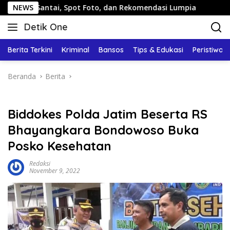
Langsung
ntai, Spot Foto, dan Rekomendasi Lumpia
NEWS
Panduan Wisat
ke
Detik One
konten
Tajam
Ungkap
Berita Terkini
Kriminal
Bansos
Tips & Edukasi
Peristiwa
Fakta
Beranda
Berita
Biddokes Polda Jatim Beserta RS
Bhayangkara Bondowoso Buka
Posko Kesehatan
Redaksi
November 9, 2022