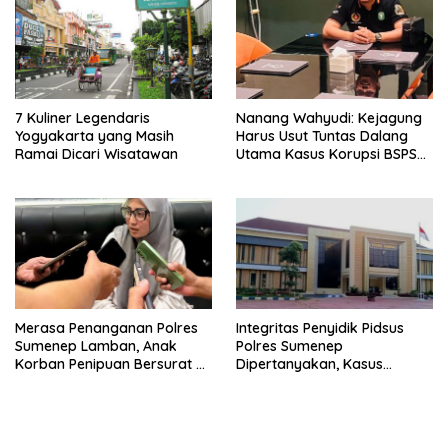
7 Kuliner Legendaris
Nanang Wahyudi: Kejagung
Yogyakarta yang Masih
Harus Usut Tuntas Dalang
Ramai Dicari Wisatawan
Utama Kasus Korupsi BSPS
Sumenep
Merasa Penanganan Polres
Integritas Penyidik Pidsus
Sumenep Lamban, Anak
Polres Sumenep
Korban Penipuan Bersurat ke
Dipertanyakan, Kasus
Mabes Polri
Dugaan Penipuan Oknum
LSM Tak Kunjung Ada
Kepastian