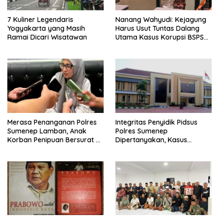
7 Kuliner Legendaris
Nanang Wahyudi: Kejagung
Yogyakarta yang Masih
Harus Usut Tuntas Dalang
Ramai Dicari Wisatawan
Utama Kasus Korupsi BSPS
Sumenep
Merasa Penanganan Polres
Integritas Penyidik Pidsus
Sumenep Lamban, Anak
Polres Sumenep
Korban Penipuan Bersurat ke
Dipertanyakan, Kasus
Mabes Polri
Dugaan Penipuan Oknum
LSM Tak Kunjung Ada
Kepastian