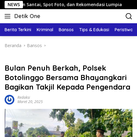
Langsung
n Santai, Spot Foto, dan Rekomendasi Lumpia
NEWS
Panduan 
ke
Detik One
konten
Tajam
Ungkap
Berita Terkini
Kriminal
Bansos
Tips & Edukasi
Peristiwa
Fakta
Beranda
Bansos
Bulan Penuh Berkah, Polsek
Botolinggo Bersama Bhayangkari
Bagikan Takjil Kepada Pengendara
Redaksi
Maret 20, 2025