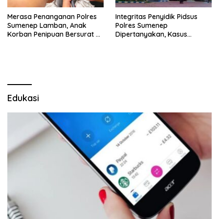
Merasa Penanganan Polres
Integritas Penyidik Pidsus
Sumenep Lamban, Anak
Polres Sumenep
Korban Penipuan Bersurat ke
Dipertanyakan, Kasus
Mabes Polri
Dugaan Penipuan Oknum
LSM Tak Kunjung Ada
Kepastian
Edukasi