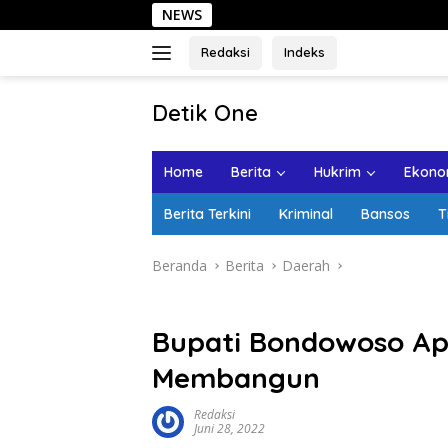
Langsung
NEWS
Sehar
ke
konten
Redaksi
Indeks
tutup
Detik One
Tajam
Ungkap
Home
Berita
Hukrim
Ekonom
Fakta
Berita Terkini
Kriminal
Bansos
T
Beranda
Berita
Daerah
Bupati Bondowoso Apr
Membangun
Redaksi
Juni 28, 2022