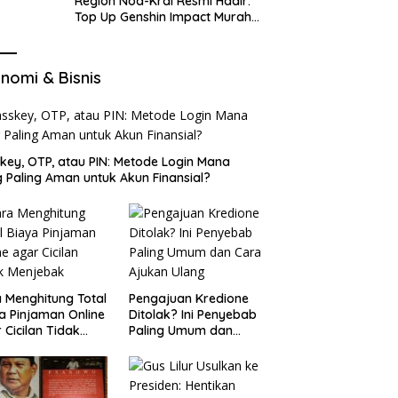
Region Nod-Krai Resmi Hadir:
Top Up Genshin Impact Murah
di VocaGame untuk Jelajah
Wilayah Baru
nomi & Bisnis
key, OTP, atau PIN: Metode Login Mana
 Paling Aman untuk Akun Finansial?
 Menghitung Total
Pengajuan Kredione
a Pinjaman Online
Ditolak? Ini Penyebab
 Cicilan Tidak
Paling Umum dan
jebak
Cara Ajukan Ulang