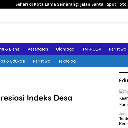
i di Kota Lama Semarang: Jalan Santai, Spot Foto, dan Rekom
i & Bisnis
Kesehatan
Olahraga
TNI-POLRI
Peristiwa
ips & Edukasi
Peristiwa
Teknologi
Edu
esiasi Indeks Desa
April
Tent
Keam