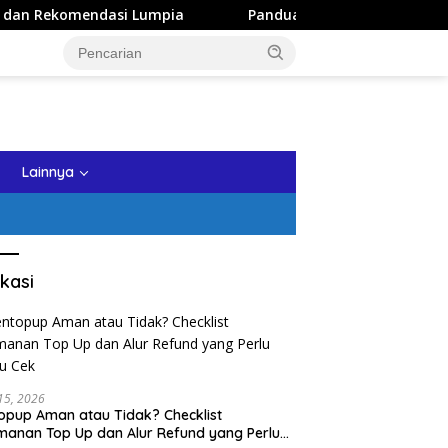
endasi Lumpia
Panduan Wisata Keluarga ke Kota Batu: It
tutup
Lainnya
kasi
 15, 2026
opup Aman atau Tidak? Checklist
anan Top Up dan Alur Refund yang Perlu