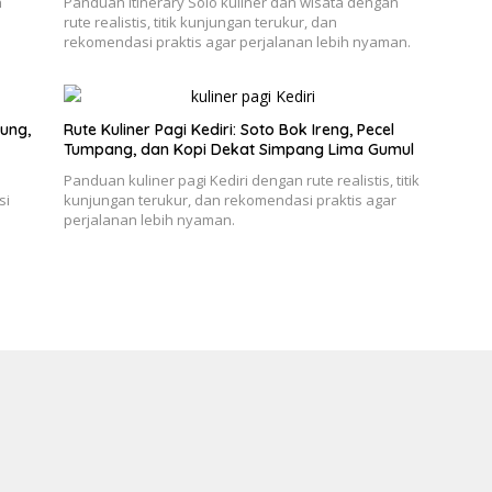
n
Panduan itinerary Solo kuliner dan wisata dengan
rute realistis, titik kunjungan terukur, dan
rekomendasi praktis agar perjalanan lebih nyaman.
ung,
Rute Kuliner Pagi Kediri: Soto Bok Ireng, Pecel
Tumpang, dan Kopi Dekat Simpang Lima Gumul
e
Panduan kuliner pagi Kediri dengan rute realistis, titik
si
kunjungan terukur, dan rekomendasi praktis agar
perjalanan lebih nyaman.