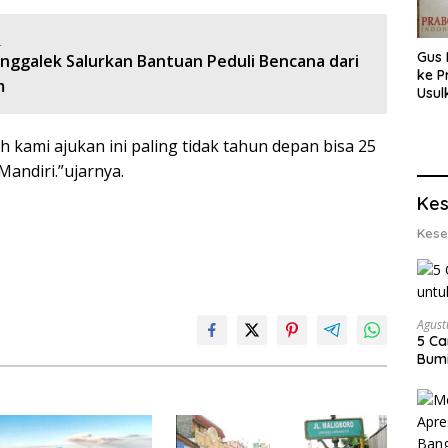
:
Gus 
enggalek Salurkan Bantuan Peduli Bencana dari
ke P
m
Usul
Eksp
dan 
 kami ajukan ini paling tidak tahun depan bisa 25
Lobs
Mandiri.”ujarnya.
Kes
Kese
Agust
5 Ca
Bumi