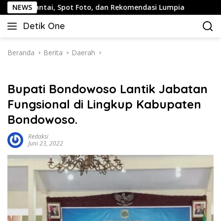
Langsung
tai, Spot Foto, dan Rekomendasi Lumpia
NEWS
Panduan Wisata
ke
Detik One
konten
Tajam
Ungkap
Fakta
Beranda
Berita
Daerah
Bupati Bondowoso Lantik Jabatan
Fungsional di Lingkup Kabupaten
Bondowoso.
Redaksi
Juni 23, 2022