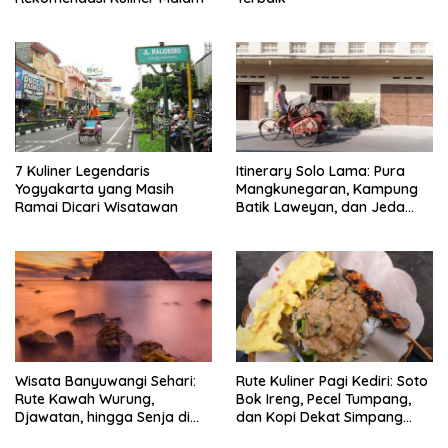
7 Kuliner Legendaris
Itinerary Solo Lama: Pura
Yogyakarta yang Masih
Mangkunegaran, Kampung
Ramai Dicari Wisatawan
Batik Laweyan, dan Jeda
Timlo-Selat Solo
Wisata Banyuwangi Sehari:
Rute Kuliner Pagi Kediri: Soto
Rute Kawah Wurung,
Bok Ireng, Pecel Tumpang,
Djawatan, hingga Senja di
dan Kopi Dekat Simpang
Pulau Merah
Lima Gumul