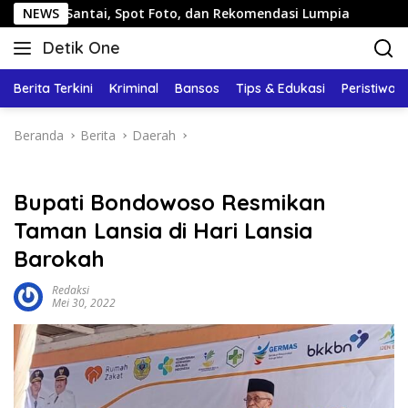
Langsung
Santai, Spot Foto, dan Rekomendasi Lumpia
NEWS
Panduan Wi
ke
Detik One
konten
Tajam
Ungkap
Berita Terkini
Kriminal
Bansos
Tips & Edukasi
Peristiwa
Fakta
Beranda
Berita
Daerah
Bupati Bondowoso Resmikan
Taman Lansia di Hari Lansia
Barokah
Redaksi
Mei 30, 2022