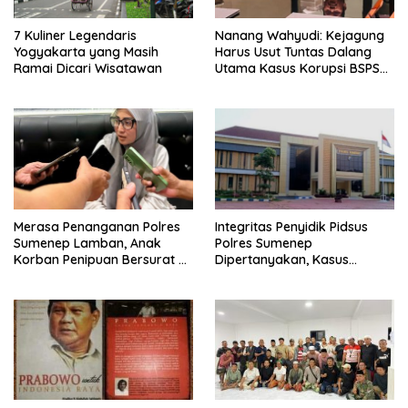
7 Kuliner Legendaris
Nanang Wahyudi: Kejagung
Yogyakarta yang Masih
Harus Usut Tuntas Dalang
Ramai Dicari Wisatawan
Utama Kasus Korupsi BSPS
Sumenep
Merasa Penanganan Polres
Integritas Penyidik Pidsus
Sumenep Lamban, Anak
Polres Sumenep
Korban Penipuan Bersurat ke
Dipertanyakan, Kasus
Mabes Polri
Dugaan Penipuan Oknum
LSM Tak Kunjung Ada
Kepastian