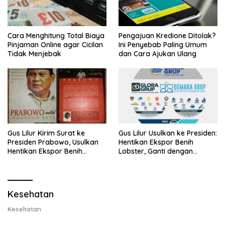
Cara Menghitung Total Biaya
Pengajuan Kredione Ditolak?
Pinjaman Online agar Cicilan
Ini Penyebab Paling Umum
Tidak Menjebak
dan Cara Ajukan Ulang
Gus Lilur Kirim Surat ke
Gus Lilur Usulkan ke Presiden:
Presiden Prabowo, Usulkan
Hentikan Ekspor Benih
Hentikan Ekspor Benih
Lobster, Ganti dengan
Lobster dan Ganti Ekspor
Ekspor Lobster 50 Gram
Lobster 50 Gram
Kesehatan
Kesehatan