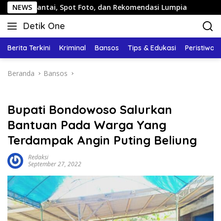
Langsung
tai, Spot Foto, dan Rekomendasi Lumpia
NEWS
Panduan Wisat
ke
Detik One
konten
Tajam
Ungkap
Berita Terkini
Kriminal
Bansos
Tips & Edukasi
Peristiwa
Fakta
Beranda
Bansos
Bupati Bondowoso Salurkan
Bantuan Pada Warga Yang
Terdampak Angin Puting Beliung
Redaksi
September 27, 2022