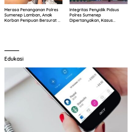
Merasa Penanganan Polres
Integritas Penyidik Pidsus
Sumenep Lamban, Anak
Polres Sumenep
Korban Penipuan Bersurat ke
Dipertanyakan, Kasus
Mabes Polri
Dugaan Penipuan Oknum
LSM Tak Kunjung Ada
Kepastian
Edukasi