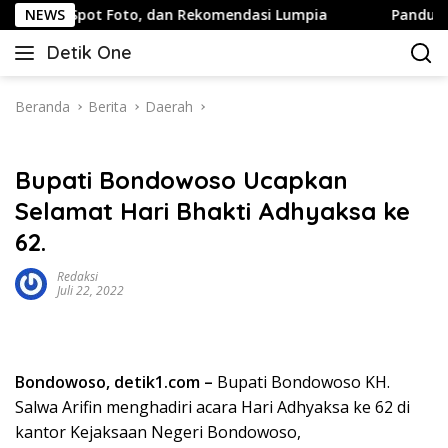
Langsung
 Spot Foto, dan Rekomendasi Lumpia
NEWS
Panduan Wisata Kel
ke
Detik One
konten
Tajam
Ungkap
Fakta
Beranda
Berita
Daerah
Bupati Bondowoso Ucapkan
Selamat Hari Bhakti Adhyaksa ke
62.
Redaksi
Juli 22, 2022
Bondowoso, detik1.com –
Bupati Bondowoso KH.
Salwa Arifin menghadiri acara Hari Adhyaksa ke 62 di
kantor Kejaksaan Negeri Bondowoso,