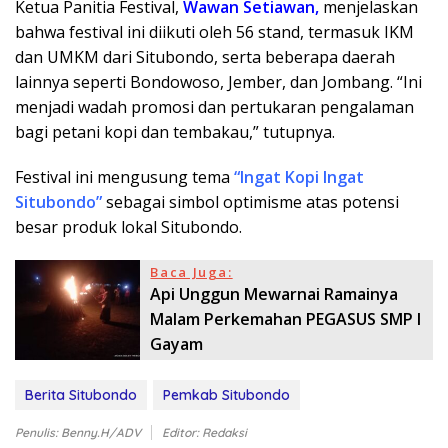
Ketua Panitia Festival,
Wawan Setiawan,
menjelaskan
bahwa festival ini diikuti oleh 56 stand, termasuk IKM
dan UMKM dari Situbondo, serta beberapa daerah
lainnya seperti Bondowoso, Jember, dan Jombang. “Ini
menjadi wadah promosi dan pertukaran pengalaman
bagi petani kopi dan tembakau,” tutupnya.
Festival ini mengusung tema
“Ingat Kopi Ingat
Situbondo”
sebagai simbol optimisme atas potensi
besar produk lokal Situbondo.
Baca Juga:
Api Unggun Mewarnai Ramainya
Malam Perkemahan PEGASUS SMP I
Gayam
Berita Situbondo
Pemkab Situbondo
Penulis: Benny.H/ADV
Editor: Redaksi