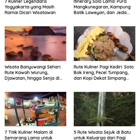
7 Kuliner Legendaris
Itinerary Solo Lama: Pura
Yogyakarta yang Masih
Mangkunegaran, Kampung
Ramai Dicari Wisatawan
Batik Laweyan, dan Jeda
Timlo-Selat Solo
Wisata Banyuwangi Sehari:
Rute Kuliner Pagi Kediri: Soto
Rute Kawah Wurung,
Bok Ireng, Pecel Tumpang,
Djawatan, hingga Senja di
dan Kopi Dekat Simpang
Pulau Merah
Lima Gumul
7 Titik Kuliner Malam di
5 Rute Wisata Sejuk di Batu
Semarang Lama untuk
untuk Keluarga dari Pagi