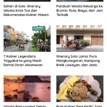
Sehari di Solo: Itinerary
Panduan Wisata Keluarga ke
Wisata Kota Tua dan
Bromo: Rute, Biaya, dan Jam
Rekomendasi Kuliner Malam
Terbaik
7 Kuliner Legendaris
Itinerary Solo Lama: Pura
Yogyakarta yang Masih
Mangkunegaran, Kampung
Ramai Dicari Wisatawan
Batik Laweyan, dan Jeda
Timlo-Selat Solo
Wisata Banyuwangi Sehari:
Rute Kuliner Pagi Kediri: Soto