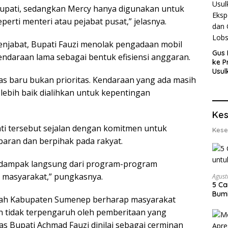
 Bupati, sedangkan Mercy hanya digunakan untuk
ti menteri atau pejabat pusat,” jelasnya.
njabat, Bupati Fauzi menolak pengadaan mobil
Gus 
ndaraan lama sebagai bentuk efisiensi anggaran.
ke P
Usul
as baru bukan prioritas. Kendaraan yang ada masih
Eksp
dan 
lebih baik dialihkan untuk kepentingan
Lobs
Kes
i tersebut sejalan dengan komitmen untuk
Kese
ran dan berpihak pada rakyat.
ah dampak langsung dari program-program
masyarakat,” pungkasnya.
Agust
5 Ca
Bumi
intah Kabupaten Sumenep berharap masyarakat
 tidak terpengaruh oleh pemberitaan yang
s Bupati Achmad Fauzi dinilai sebagai cerminan