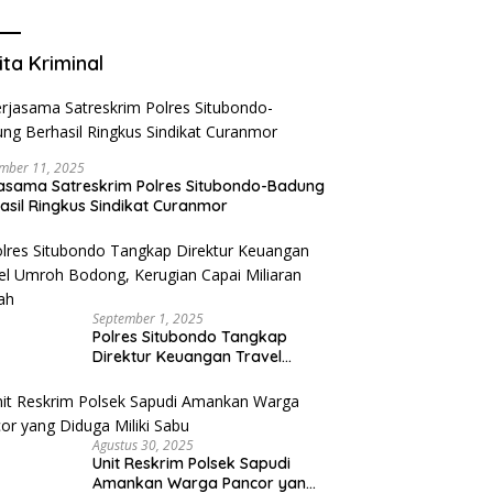
Mengurangi Risiko Merokok
ita Kriminal
mber 11, 2025
asama Satreskrim Polres Situbondo-Badung
asil Ringkus Sindikat Curanmor
September 1, 2025
Polres Situbondo Tangkap
Direktur Keuangan Travel
Umroh Bodong, Kerugian
Capai Miliaran Rupiah
Agustus 30, 2025
Unit Reskrim Polsek Sapudi
Amankan Warga Pancor yang