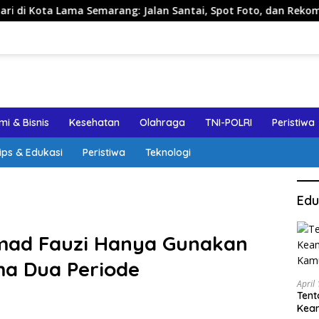
marang: Jalan Santai, Spot Foto, dan Rekomendasi Lumpia
i & Bisnis
Kesehatan
Olahraga
TNI-POLRI
Peristiwa
ips & Edukasi
Peristiwa
Teknologi
Edu
mad Fauzi Hanya Gunakan
ma Dua Periode
April
Tent
Keam