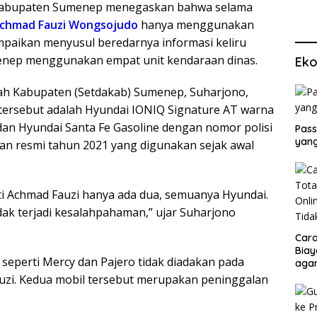
Kabupaten Sumenep menegaskan bahwa selama
chmad Fauzi Wongsojudo
hanya menggunakan
isampaikan menyusul beredarnya informasi keliru
nep menggunakan empat unit kendaraan dinas.
Eko
ah Kabupaten (Setdakab) Sumenep, Suharjono,
tersebut adalah Hyundai IONIQ Signature AT warna
dan Hyundai Santa Fe Gasoline dengan nomor polisi
Pass
yang
n resmi tahun 2021 yang digunakan sejak awal
ti Achmad Fauzi hanya ada dua, semuanya Hyundai.
idak terjadi kesalahpahaman,” ujar Suharjono
Cara
Biay
seperti Mercy dan Pajero tidak diadakan pada
agar
Men
zi. Kedua mobil tersebut merupakan peninggalan