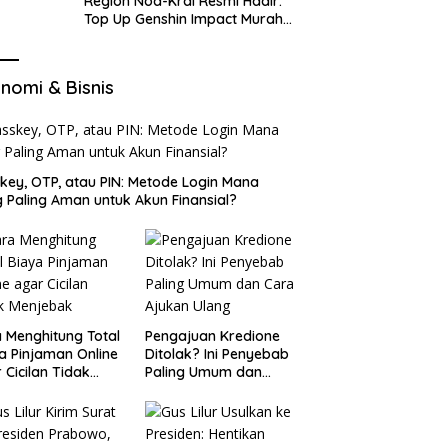
Region Nod-Krai Resmi Hadir:
Top Up Genshin Impact Murah
di VocaGame untuk Jelajah
Wilayah Baru
nomi & Bisnis
key, OTP, atau PIN: Metode Login Mana
 Paling Aman untuk Akun Finansial?
 Menghitung Total
Pengajuan Kredione
a Pinjaman Online
Ditolak? Ini Penyebab
 Cicilan Tidak
Paling Umum dan
jebak
Cara Ajukan Ulang