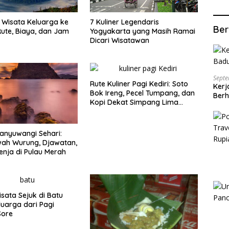
Wisata Keluarga ke
7 Kuliner Legendaris
Ber
ute, Biaya, dan Jam
Yogyakarta yang Masih Ramai
Dicari Wisatawan
Septe
Rute Kuliner Pagi Kediri: Soto
Kerj
Bok Ireng, Pecel Tumpang, dan
Berh
Kopi Dekat Simpang Lima
Gumul
anyuwangi Sehari:
wah Wurung, Djawatan,
enja di Pulau Merah
isata Sejuk di Batu
luarga dari Pagi
Sore