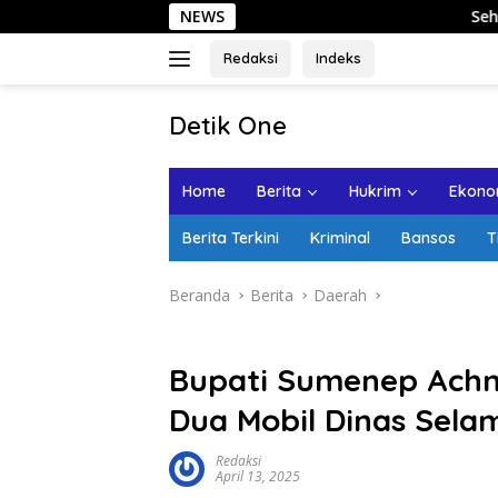
Langsung
NEWS
Sehari di Kota Lama Se
ke
konten
Redaksi
Indeks
tutup
Detik One
Tajam
Ungkap
Home
Berita
Hukrim
Ekonom
Fakta
Berita Terkini
Kriminal
Bansos
T
Beranda
Berita
Daerah
Bupati Sumenep Ach
Dua Mobil Dinas Sela
Redaksi
April 13, 2025