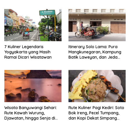
7 Kuliner Legendaris
Itinerary Solo Lama: Pura
Yogyakarta yang Masih
Mangkunegaran, Kampung
Ramai Dicari Wisatawan
Batik Laweyan, dan Jeda
Timlo-Selat Solo
Wisata Banyuwangi Sehari:
Rute Kuliner Pagi Kediri: Soto
Rute Kawah Wurung,
Bok Ireng, Pecel Tumpang,
Djawatan, hingga Senja di
dan Kopi Dekat Simpang
Pulau Merah
Lima Gumul