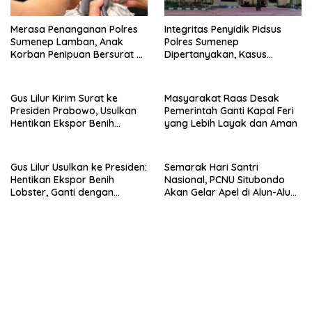
Merasa Penanganan Polres
Integritas Penyidik Pidsus
Sumenep Lamban, Anak
Polres Sumenep
Korban Penipuan Bersurat ke
Dipertanyakan, Kasus
Mabes Polri
Dugaan Penipuan Oknum
LSM Tak Kunjung Ada
Kepastian
Gus Lilur Kirim Surat ke
Masyarakat Raas Desak
Presiden Prabowo, Usulkan
Pemerintah Ganti Kapal Feri
Hentikan Ekspor Benih
yang Lebih Layak dan Aman
Lobster dan Ganti Ekspor
Lobster 50 Gram
Gus Lilur Usulkan ke Presiden:
Semarak Hari Santri
Hentikan Ekspor Benih
Nasional, PCNU Situbondo
Lobster, Ganti dengan
Akan Gelar Apel di Alun-Alun
Ekspor Lobster 50 Gram
Besuki