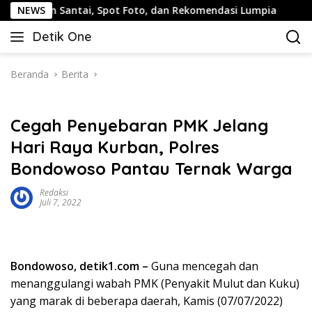
Langsung
lan Santai, Spot Foto, dan Rekomendasi Lumpia
NEWS
Pandua
ke
Detik One
konten
Tajam
Ungkap
Fakta
Beranda
Berita
Cegah Penyebaran PMK Jelang
Hari Raya Kurban, Polres
Bondowoso Pantau Ternak Warga
Redaksi
Juli 7, 2022
Bondowoso, detik1.com –
Guna mencegah dan
menanggulangi wabah PMK (Penyakit Mulut dan Kuku)
yang marak di beberapa daerah, Kamis (07/07/2022)