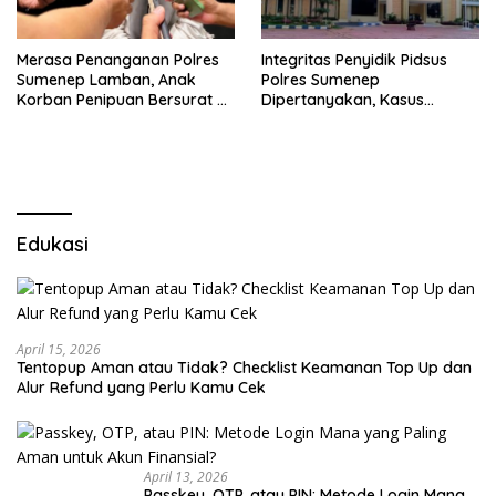
Merasa Penanganan Polres
Integritas Penyidik Pidsus
Sumenep Lamban, Anak
Polres Sumenep
Korban Penipuan Bersurat ke
Dipertanyakan, Kasus
Mabes Polri
Dugaan Penipuan Oknum
LSM Tak Kunjung Ada
Kepastian
Edukasi
April 15, 2026
Tentopup Aman atau Tidak? Checklist Keamanan Top Up dan
Alur Refund yang Perlu Kamu Cek
April 13, 2026
Passkey, OTP, atau PIN: Metode Login Mana