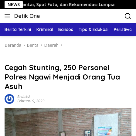
Langsung
antai, Spot Foto, dan Rekomendasi Lumpia
NEWS
Panduan Wisa
ke
Detik One
konten
Tajam
Ungkap
Berita Terkini
Kriminal
Bansos
Tips & Edukasi
Peristiwa
Fakta
Beranda
Berita
Daerah
Cegah Stunting, 250 Personel
Polres Ngawi Menjadi Orang Tua
Asuh
Redaksi
Februari 9, 2023