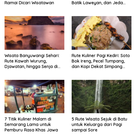
Ramai Dicari Wisatawan
Batik Laweyan, dan Jeda
Timlo-Selat Solo
Wisata Banyuwangi Sehari:
Rute Kuliner Pagi Kediri: Soto
Rute Kawah Wurung,
Bok Ireng, Pecel Tumpang,
Djawatan, hingga Senja di
dan Kopi Dekat Simpang
Pulau Merah
Lima Gumul
7 Titik Kuliner Malam di
5 Rute Wisata Sejuk di Batu
Semarang Lama untuk
untuk Keluarga dari Pagi
Pemburu Rasa Khas Jawa
sampai Sore