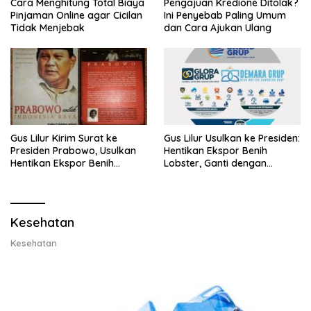
Cara Menghitung Total Biaya
Pengajuan Kredione Ditolak?
Pinjaman Online agar Cicilan
Ini Penyebab Paling Umum
Tidak Menjebak
dan Cara Ajukan Ulang
Gus Lilur Kirim Surat ke
Gus Lilur Usulkan ke Presiden:
Presiden Prabowo, Usulkan
Hentikan Ekspor Benih
Hentikan Ekspor Benih
Lobster, Ganti dengan
Lobster dan Ganti Ekspor
Ekspor Lobster 50 Gram
Lobster 50 Gram
Kesehatan
Kesehatan