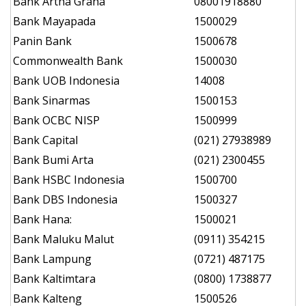
Bank Artha Graha
08001918880
Bank Mayapada
1500029
Panin Bank
1500678
Commonwealth Bank
1500030
Bank UOB Indonesia
14008
Bank Sinarmas
1500153
Bank OCBC NISP
1500999
Bank Capital
(021) 27938989
Bank Bumi Arta
(021) 2300455
Bank HSBC Indonesia
1500700
Bank DBS Indonesia
1500327
Bank Hana:
1500021
Bank Maluku Malut
(0911) 354215
Bank Lampung
(0721) 487175
Bank Kaltimtara
(0800) 1738877
Bank Kalteng
1500526