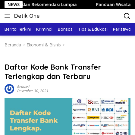
Langsung
n Rekomendasi Lumpia
NEWS
Panduan Wisata Keluarga ke Kota 
ke
Detik One
konten
Tajam
Ungkap
Berita Terkini
Kriminal
Bansos
Tips & Edukasi
Peristiwa
Fakta
Beranda
Ekonomi & Bisnis
Daftar Kode Bank Transfer
Terlengkap dan Terbaru
Redaksi
Desember 30, 2021