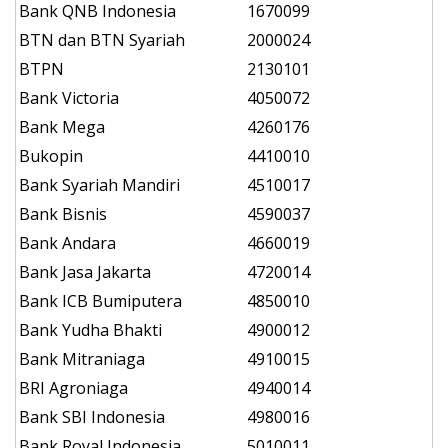
Bank QNB Indonesia
1670099
BTN dan BTN Syariah
2000024
BTPN
2130101
Bank Victoria
4050072
Bank Mega
4260176
Bukopin
4410010
Bank Syariah Mandiri
4510017
Bank Bisnis
4590037
Bank Andara
4660019
Bank Jasa Jakarta
4720014
Bank ICB Bumiputera
4850010
Bank Yudha Bhakti
4900012
Bank Mitraniaga
4910015
BRI Agroniaga
4940014
Bank SBI Indonesia
4980016
Bank Royal Indonesia
5010011