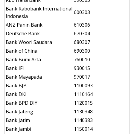
KEB Hana Bank
590303
Bank Rabobank International
600303
Indonesia
ANZ Panin Bank
610306
Deutsche Bank
670304
Bank Woori Saudara
680307
Bank of China
690300
Bank Bumi Arta
760010
Bank IFI
930015
Bank Mayapada
970017
Bank BJB
1100093
Bank DKI
1110164
Bank BPD DIY
1120015
Bank Jateng
1130348
Bank Jatim
1140383
Bank Jambi
1150014