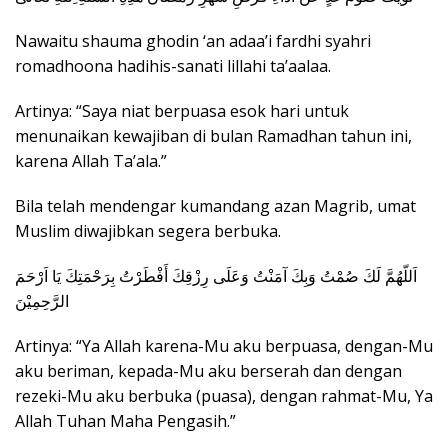
Nawaitu shauma ghodin ‘an adaa’i fardhi syahri
romadhoona hadihis-sanati lillahi ta’aalaa.
Artinya: “Saya niat berpuasa esok hari untuk
menunaikan kewajiban di bulan Ramadhan tahun ini,
karena Allah Ta’ala.”
Bila telah mendengar kumandang azan Magrib, umat
Muslim diwajibkan segera berbuka.
اَللّهُمَّ لَكَ صُمْتُ وَبِكَ آمَنْتُ وَعَلَى رِزْقِكَ أَفْطَرْتُ بِرَحْمَتِكَ يَا اَرْحَمَ
الرَّحِمِيْنَ
Artinya: “Ya Allah karena-Mu aku berpuasa, dengan-Mu
aku beriman, kepada-Mu aku berserah dan dengan
rezeki-Mu aku berbuka (puasa), dengan rahmat-Mu, Ya
Allah Tuhan Maha Pengasih.”