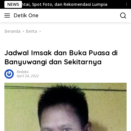
Langsung
i, Spot Foto, dan Rekomendasi Lumpia
NEWS
Panduan Wisata K
ke
Detik One
konten
Tajam
Ungkap
Fakta
Beranda
Berita
Jadwal Imsak dan Buka Puasa di
Banyuwangi dan Sekitarnya
Redaksi
April 24, 2022