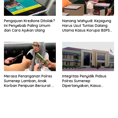
Pengajuan Kredione Ditolak?
Nanang Wahyudi: Kejagung
Ini Penyebab Paling Umum
Harus Usut Tuntas Dalang
dan Cara Ajukan Ulang
Utama Kasus Korupsi BSPS
Sumenep
Merasa Penanganan Polres
Integritas Penyidik Pidsus
Sumenep Lamban, Anak
Polres Sumenep
Korban Penipuan Bersurat ke
Dipertanyakan, Kasus
Mabes Polri
Dugaan Penipuan Oknum
LSM Tak Kunjung Ada
Kepastian