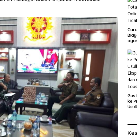
Cara
Biay
agar
Men
Gus 
ke P
Usul
Eksp
dan 
Lobs
Kes