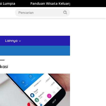
anduan Wisata Keluarga ke Kota Batu: Itinerary Seharian yang R
tutup
Lainnya
kasi