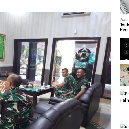
April
Tent
Keam
Kam