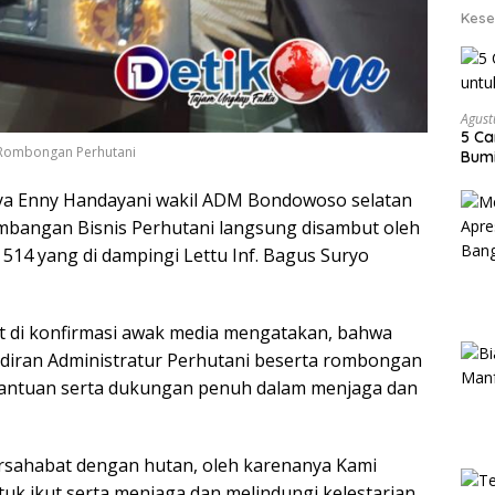
Kese
Agust
5 Ca
 Rombongan Perhutani
Bumi
ya Enny Handayani wakil ADM Bondowoso selatan
mbangan Bisnis Perhutani langsung disambut oleh
r 514 yang di dampingi Lettu Inf. Bagus Suryo
t di konfirmasi awak media mengatakan, bahwa
diran Administratur Perhutani beserta rombongan
bantuan serta dukungan penuh dalam menjaga dan
bersahabat dengan hutan, oleh karenanya Kami
tuk ikut serta menjaga dan melindungi kelestarian