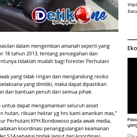
asilan dalam mengemban amanah seperti yang
Eko
 18 tahun 2013, tentang pencegahan dan
tunya tidaklah mudah bagi forester Perhutani
awab yang tidak ringan dan mengandung resiko
elaksana yang dimiliki, maka dapat dipastikan
 dan bantuan penuh dari semua pihak.
p untuk dapat mengamankan seluruh asset
 hutan, ribuan hektar yg hrs kami amankan mas,”
Pass
atur Perhutani KPH.Bondowoso pada awak media,
yang
engadakan koordinasi penanggulangan keamanan
 514 sebagai tindak lanjut dari koordinasi