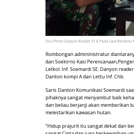
Doc.Photo Danyon Reader 514, Pada Saat Bertemu
Rombongan admininistratur diantaran
dan Soekirno Kasi Perencanaan,Penge
Letkol. Inf. Soemardi SE. Danyon reade
Danton kompi A dan Lettu Inf. Chb.
Saris Danton Komunikasi Soemardi saa
pihaknya sangat menyambut baik keha
dan beliau berjanji akan memberikan 
melestarikan kawasan hutan.
“Hidup prajurit itu sangat dekat dan 
sangat Cinta dan juga berkewajiban un