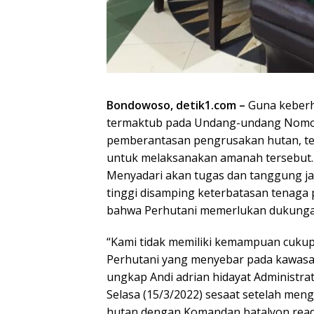
Bondowoso, detik1.com –
Guna keberh
termaktub pada Undang-undang Nomor
pemberantasan pengrusakan hutan, ten
untuk melaksanakan amanah tersebut.
Menyadari akan tugas dan tanggung j
tinggi disamping keterbatasan tenaga p
bahwa Perhutani memerlukan dukungan
“Kami tidak memiliki kemampuan cuku
Perhutani yang menyebar pada kawasan
ungkap Andi adrian hidayat Administr
Selasa (15/3/2022) sesaat setelah m
hutan dengan Komandan batalyon reader