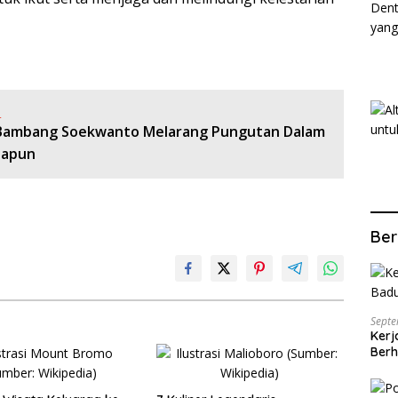
:
 Bambang Soekwanto Melarang Pungutan Dalam
papun
Ber
Septe
Kerj
Berh