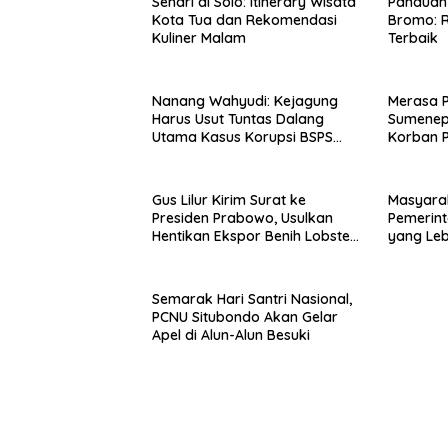
Sehari di Solo: Itinerary Wisata
Panduan 
Kota Tua dan Rekomendasi
Bromo: R
Kuliner Malam
Terbaik
Nanang Wahyudi: Kejagung
Merasa 
Harus Usut Tuntas Dalang
Sumenep
Utama Kasus Korupsi BSPS
Korban P
Sumenep
Mabes Po
Gus Lilur Kirim Surat ke
Masyara
Presiden Prabowo, Usulkan
Pemerint
Hentikan Ekspor Benih Lobster
yang Le
dan Ganti Ekspor Lobster 50
Gram
Semarak Hari Santri Nasional,
PCNU Situbondo Akan Gelar
Apel di Alun-Alun Besuki