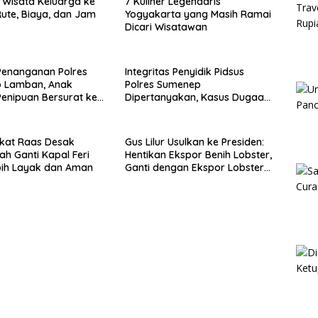
Wisata Keluarga ke
7 Kuliner Legendaris
ute, Biaya, dan Jam
Yogyakarta yang Masih Ramai
Dicari Wisatawan
Penanganan Polres
Integritas Penyidik Pidsus
 Lamban, Anak
Polres Sumenep
enipuan Bersurat ke
Dipertanyakan, Kasus Dugaan
lri
Penipuan Oknum LSM Tak
Kunjung Ada Kepastian
kat Raas Desak
Gus Lilur Usulkan ke Presiden:
ah Ganti Kapal Feri
Hentikan Ekspor Benih Lobster,
bih Layak dan Aman
Ganti dengan Ekspor Lobster
50 Gram