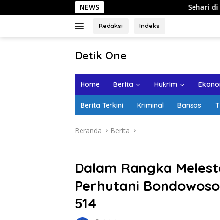
Langsung
NEWS
Sehari di Kota Lama Semaran
ke
konten
Redaksi
Indeks
tutup
Detik One
Tajam
Ungkap
Home
Berita
Hukrim
Ekonom
Fakta
Berita Terkini
Kriminal
Bansos
T
Beranda
Berita
Dalam Rangka Melest
Perhutani Bondowoso
514