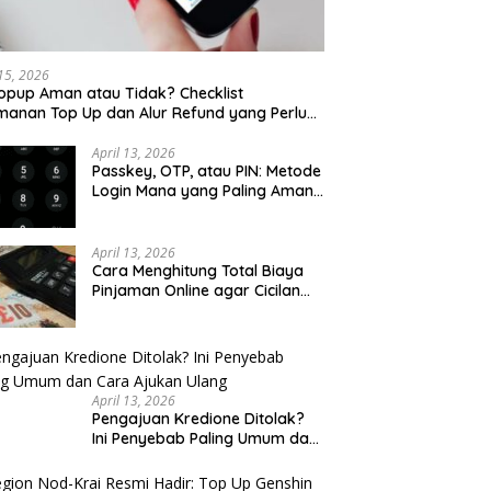
 15, 2026
opup Aman atau Tidak? Checklist
anan Top Up dan Alur Refund yang Perlu
u Cek
April 13, 2026
Passkey, OTP, atau PIN: Metode
Login Mana yang Paling Aman
untuk Akun Finansial?
April 13, 2026
Cara Menghitung Total Biaya
Pinjaman Online agar Cicilan
Tidak Menjebak
April 13, 2026
Pengajuan Kredione Ditolak?
Ini Penyebab Paling Umum dan
Cara Ajukan Ulang