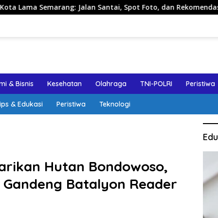
g: Jalan Santai, Spot Foto, dan Rekomendasi Lumpia
P
i & Bisnis
Kesehatan
Olahraga
TNI-POLRI
Peristiwa
ips & Edukasi
Peristiwa
Teknologi
Edu
arikan Hutan Bondowoso,
 Gandeng Batalyon Reader