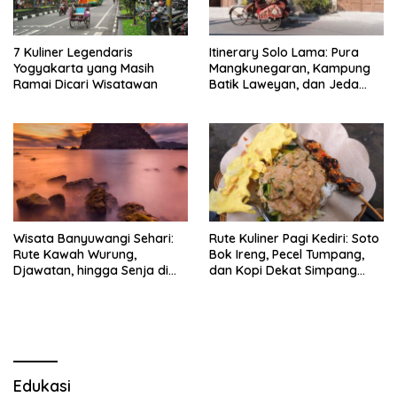
7 Kuliner Legendaris
Itinerary Solo Lama: Pura
Yogyakarta yang Masih
Mangkunegaran, Kampung
Ramai Dicari Wisatawan
Batik Laweyan, dan Jeda
Timlo-Selat Solo
Wisata Banyuwangi Sehari:
Rute Kuliner Pagi Kediri: Soto
Rute Kawah Wurung,
Bok Ireng, Pecel Tumpang,
Djawatan, hingga Senja di
dan Kopi Dekat Simpang
Pulau Merah
Lima Gumul
Edukasi