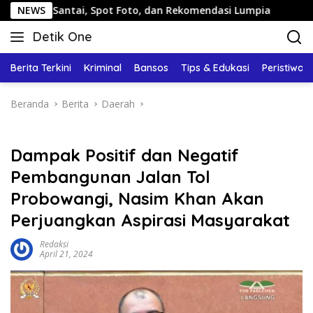
Langsung
ntai, Spot Foto, dan Rekomendasi Lumpia
NEWS
Panduan Wisat
ke
Detik One
konten
Tajam
Ungkap
Berita Terkini
Kriminal
Bansos
Tips & Edukasi
Peristiwa
Fakta
Beranda
Berita
Daerah
Dampak Positif dan Negatif
Pembangunan Jalan Tol
Probowangi, Nasim Khan Akan
Perjuangkan Aspirasi Masyarakat
Redaksi
April 21, 2024