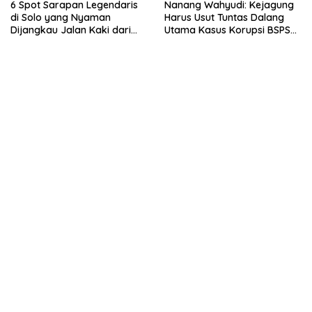
6 Spot Sarapan Legendaris
Nanang Wahyudi: Kejagung
di Solo yang Nyaman
Harus Usut Tuntas Dalang
Dijangkau Jalan Kaki dari
Utama Kasus Korupsi BSPS
Stasiun Balapan
Sumenep