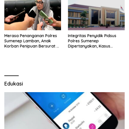
Merasa Penanganan Polres
Integritas Penyidik Pidsus
Sumenep Lamban, Anak
Polres Sumenep
Korban Penipuan Bersurat ke
Dipertanyakan, Kasus
Mabes Polri
Dugaan Penipuan Oknum
LSM Tak Kunjung Ada
Kepastian
Edukasi