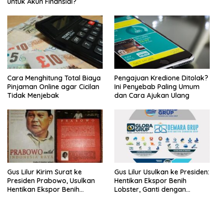
untuk Akun Finansial?
Cara Menghitung Total Biaya
Pengajuan Kredione Ditolak?
Pinjaman Online agar Cicilan
Ini Penyebab Paling Umum
Tidak Menjebak
dan Cara Ajukan Ulang
Gus Lilur Kirim Surat ke
Gus Lilur Usulkan ke Presiden:
Presiden Prabowo, Usulkan
Hentikan Ekspor Benih
Hentikan Ekspor Benih
Lobster, Ganti dengan
Lobster dan Ganti Ekspor
Ekspor Lobster 50 Gram
Lobster 50 Gram