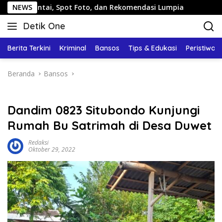
Langsung
i, Spot Foto, dan Rekomendasi Lumpia
NEWS
Panduan Wisata K
ke
Detik One
konten
Tajam
Ungkap
Berita Terkini
Kriminal
Bansos
Tips & Edukasi
Peristiwa
Fakta
Beranda
Bansos
Dandim 0823 Situbondo Kunjungi
Rumah Bu Satrimah di Desa Duwet
Redaksi
Oktober 29, 2022