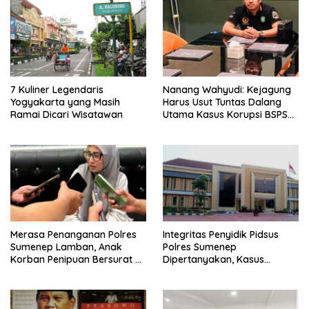
7 Kuliner Legendaris
Nanang Wahyudi: Kejagung
Yogyakarta yang Masih
Harus Usut Tuntas Dalang
Ramai Dicari Wisatawan
Utama Kasus Korupsi BSPS
Sumenep
Merasa Penanganan Polres
Integritas Penyidik Pidsus
Sumenep Lamban, Anak
Polres Sumenep
Korban Penipuan Bersurat ke
Dipertanyakan, Kasus
Mabes Polri
Dugaan Penipuan Oknum
LSM Tak Kunjung Ada
Kepastian