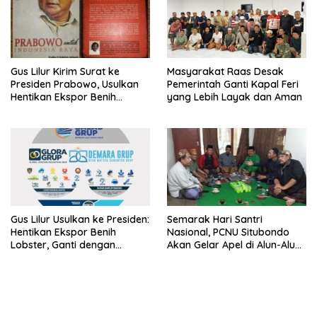
Gus Lilur Kirim Surat ke
Masyarakat Raas Desak
Presiden Prabowo, Usulkan
Pemerintah Ganti Kapal Feri
Hentikan Ekspor Benih
yang Lebih Layak dan Aman
Lobster dan Ganti Ekspor
Lobster 50 Gram
Gus Lilur Usulkan ke Presiden:
Semarak Hari Santri
Hentikan Ekspor Benih
Nasional, PCNU Situbondo
Lobster, Ganti dengan
Akan Gelar Apel di Alun-Alun
Ekspor Lobster 50 Gram
Besuki