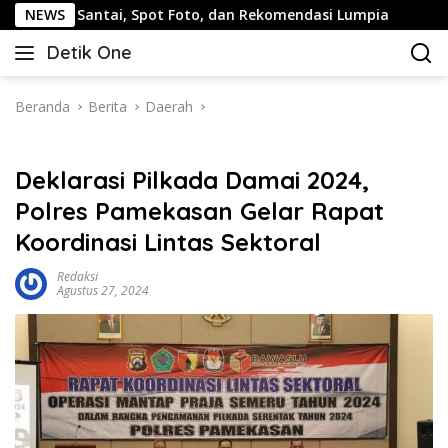
Langsung
antai, Spot Foto, dan Rekomendasi Lumpia
NEWS
Panduan Wisa
ke
Detik One
konten
Tajam
Ungkap
Fakta
Beranda
Berita
Daerah
Deklarasi Pilkada Damai 2024,
Polres Pamekasan Gelar Rapat
Koordinasi Lintas Sektoral
Redaksi
Agustus 27, 2024