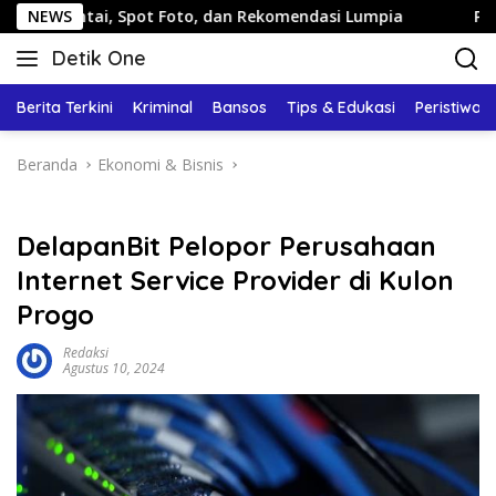
Langsung
i, Spot Foto, dan Rekomendasi Lumpia
NEWS
Panduan Wisata 
ke
Detik One
konten
Tajam
Ungkap
Berita Terkini
Kriminal
Bansos
Tips & Edukasi
Peristiwa
Fakta
Beranda
Ekonomi & Bisnis
DelapanBit Pelopor Perusahaan
Internet Service Provider di Kulon
Progo
Redaksi
Agustus 10, 2024