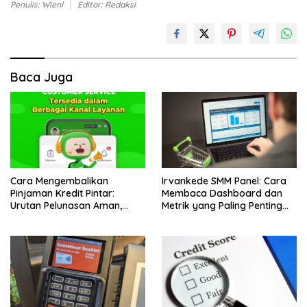
Penulis: Wienl
Editor: Redaksi
Baca Juga
Cara Mengembalikan
Irvankede SMM Panel: Cara
Pinjaman Kredit Pintar:
Membaca Dashboard dan
Urutan Pelunasan Aman,
Metrik yang Paling Penting
Biaya, dan Bukti yang Wajib
untuk Pemula
Disimpan