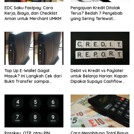
EDC Saku Fastpay: Cara
Pengajuan Kredit Ditolak
Kerja, Biaya, dan Checklist
Terus? Bedah 7 Penyebab
Aman untuk Merchant UMKM
yang Sering Terlewat
Pengguna
Top Up E-Wallet Gagal
Debit vs Kredit vs Paylater
Masuk? Ini Langkah Cek dari
untuk Belanja Harian: Kapan
Bukti Transfer sampai
Dipakai Supaya Cashflow
Eskalasi Resmi
Tetap Aman
Cara Menghitung Total Biaya
Passkey, OTP, atau PIN: