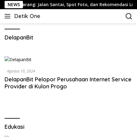
Langsung
ama Semarang: Jalan Santai, Spot Foto, dan Rekomendasi Lumpi
NEWS
ke
Detik One
konten
Tajam
Ungkap
Fakta
DelapanBit
Agustus 10, 2024
DelapanBit Pelopor Perusahaan Internet Service
Provider di Kulon Progo
Edukasi