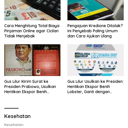
Cara Menghitung Total Biaya
Pengajuan Kredione Ditolak?
Pinjaman Online agar Cicilan
Ini Penyebab Paling Umum
Tidak Menjebak
dan Cara Ajukan Ulang
Gus Lilur Kirim Surat ke
Gus Lilur Usulkan ke Presiden:
Presiden Prabowo, Usulkan
Hentikan Ekspor Benih
Hentikan Ekspor Benih
Lobster, Ganti dengan
Lobster dan Ganti Ekspor
Ekspor Lobster 50 Gram
Lobster 50 Gram
Kesehatan
Kesehatan