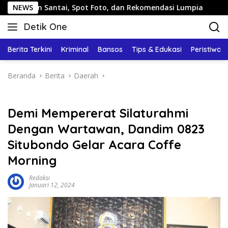
Langsung
antai, Spot Foto, dan Rekomendasi Lumpia
NEWS
Panduan Wisa
ke
Detik One
konten
Tajam
Ungkap
Berita Terkini
Kriminal
Bansos
Tips & Edukasi
Peristiwa
Fakta
Beranda
Berita
Daerah
Demi Mempererat Silaturahmi
Dengan Wartawan, Dandim 0823
Situbondo Gelar Acara Coffe
Morning
Redaksi
Januari 12, 2024