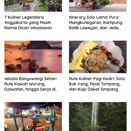
7 Kuliner Legendaris
Itinerary Solo Lama: Pura
Yogyakarta yang Masih
Mangkunegaran, Kampung
Ramai Dicari Wisatawan
Batik Laweyan, dan Jeda
Timlo-Selat Solo
Wisata Banyuwangi Sehari:
Rute Kuliner Pagi Kediri: Soto
Rute Kawah Wurung,
Bok Ireng, Pecel Tumpang,
Djawatan, hingga Senja di
dan Kopi Dekat Simpang
Pulau Merah
Lima Gumul